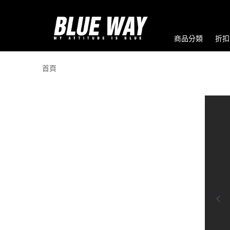
商品分類
折扣
首頁