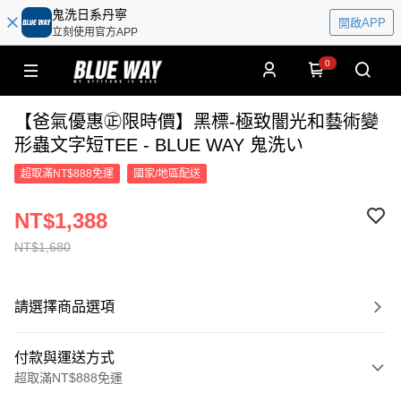
鬼洗日系丹寧
開啟APP
立刻使用官方APP
0
【爸氣優惠㊣限時價】黑標-極致闇光和藝術變
形蟲文字短TEE - BLUE WAY 鬼洗い
超取滿NT$888免運
國家/地區配送
NT$1,388
NT$1,680
請選擇商品選項
付款與運送方式
超取滿NT$888免運