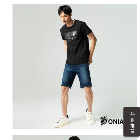
https://aftee.tw/terms/#terms3
３．未成年的使用者請事先徵得法定代理人或監護人之同意方可使用
宅配
「AFTEE先享後付」，若未經同意申辦者引起之損失，本公司不負相關責
任。
每筆NT$100，滿NT$3,000(含以上)免運費
４．使用「AFTEE先享後付」時，將依據個別帳號之用戶狀況，依本公司即
時審查核予不同之上限額度；若仍有額度不足之情形，本公司將視審查結果
海外配送
查看運費
請求用戶進行身份認證。
５．嚴禁一人註冊多個帳號或使用他人資訊註冊。若發現惡意使用之情形，
恩沛科技股份有限公司將有權停止該用戶之使用額度並採取法律行動。
熱 銷 推 薦