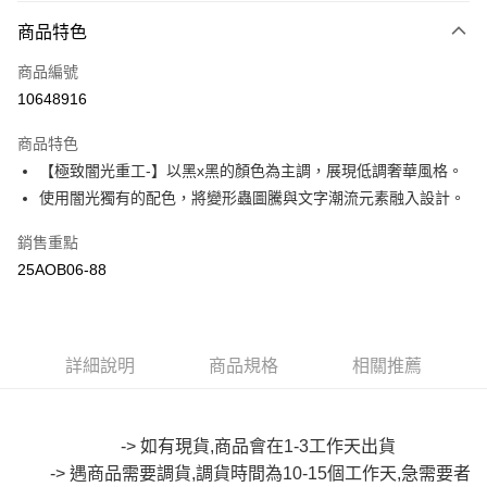
付款方式
商品特色
信用卡一次付款
商品編號
超商取貨付款
10648916
LINE Pay
商品特色
Apple Pay
【極致闇光重工-】以黑x黑的顏色為主調，展現低調奢華風格。
使用闇光獨有的配色，將變形蟲圖騰與文字潮流元素融入設計。
街口支付
銷售重點
悠遊付
25AOB06-88
Google Pay
全盈+PAY
詳細說明
商品規格
相關推薦
大哥付你分期
相關說明
【大哥付你分期使用說明】
AFTEE先享後付
1.本服務由台灣大哥大提供，台灣大哥大用戶可立即使用無須另外申請。
-> 如有現貨,商品會在1-3工作天出貨
2.付款方式選擇「大哥付你分期」，訂單成立後會自動跳轉到大哥付的交易
相關說明
-> 遇商品需要調貨,調貨時間為10-15個工作天,急需要者
流程，驗證手機門號後，選擇欲分期的期數、繳款截止日，確認付款後即完
【關於「AFTEE先享後付」】