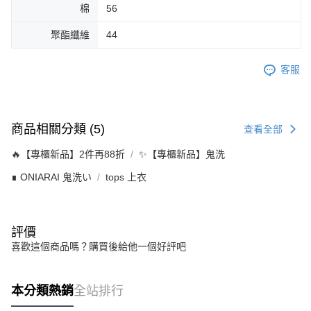
棉
56
聚酯纖維
44
客服
商品相關分類 (5)
查看全部
🔥【專櫃新品】2件再88折
✨【專櫃新品】鬼洗
∎ ONIARAI 鬼洗い
tops 上衣
評價
喜歡這個商品嗎？購買後給他一個好評吧
本分類熱銷
全站排行