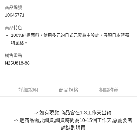
商品編號
超商取貨付款
10645771
LINE Pay
商品特色
Apple Pay
100%純棉面料，使用多元的日式元素為主設計，展現日本藍獨
特風格。
街口支付
銷售重點
悠遊付
N25U818-88
Google Pay
全盈+PAY
詳細說明
商品規格
相關推薦
大哥付你分期
相關說明
【大哥付你分期使用說明】
AFTEE先享後付
1.本服務由台灣大哥大提供，台灣大哥大用戶可立即使用無須另外申請。
-> 如有現貨,商品會在1-3工作天出貨
2.付款方式選擇「大哥付你分期」，訂單成立後會自動跳轉到大哥付的交易
相關說明
-> 遇商品需要調貨,調貨時間為10-15個工作天,急需要者
流程，驗證手機門號後，選擇欲分期的期數、繳款截止日，確認付款後即完
【關於「AFTEE先享後付」】
成交易。
請斟酌購買
ATM付款
AFTEE先享後付是「在收到商品之後才付款」的支付方式。 讓您購物簡單
3.實際核准額度、可分期數及費用金額請依後續交易確認頁面所載為準。
便利好安心！