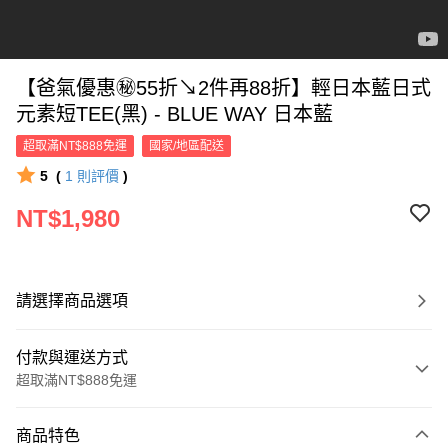
【爸氣優惠㊙55折↘2件再88折】輕日本藍日式
元素短TEE(黑) - BLUE WAY 日本藍
超取滿NT$888免運
國家/地區配送
5
(
1
則評價
)
NT$1,980
請選擇商品選項
付款與運送方式
超取滿NT$888免運
付款方式
商品特色
信用卡一次付款