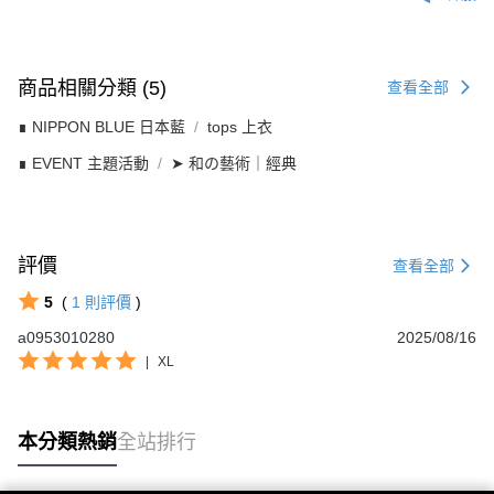
商品相關分類 (5)
查看全部
∎ NIPPON BLUE 日本藍
tops 上衣
∎ EVENT 主題活動
➤ 和の藝術｜經典
評價
查看全部
5
(
1
則評價
)
a0953010280
2025/08/16
|
XL
本分類熱銷
全站排行