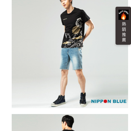
任。
每筆NT$100，滿NT$3,000(含以上)免運費
４．使用「AFTEE先享後付」時，將依據個別帳號之用戶狀況，依本公司即
時審查核予不同之上限額度；若仍有額度不足之情形，本公司將視審查結果
海外配送
查看運費
請求用戶進行身份認證。
熱 銷 推 薦
５．嚴禁一人註冊多個帳號或使用他人資訊註冊。若發現惡意使用之情形，
恩沛科技股份有限公司將有權停止該用戶之使用額度並採取法律行動。