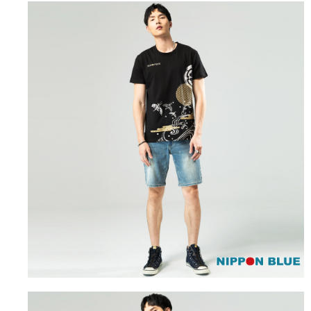
4.訂單成立30分鐘內，如未前往確認交易或遇審核未通過，訂單將自動取
１．簡單：不需註冊會員、不需綁卡、不需儲值。
運送方式
消。如遇「轉專審核」未通過狀況，表示未達大哥付你分期系統評分，恕無
２．便利：只要手機號碼，簡訊認證，即可結帳。
法說明評估內容。
３．安心：先確認商品／服務後，再付款。
全家取貨付款
【繳款方式說明】
1.分期款項不併入電信帳單，「大哥付你分期」於每月結算日後寄送繳費提
每筆NT$80，滿NT$888(含以上)免運費
【「AFTEE先享後付」結帳流程】
醒簡訊。
１．於結帳方式選擇「AFTEE先享後付」後，將跳轉至「AFTEE先享後付」
2.透過簡訊連結打開帳單後，可選擇「超商條碼／台灣大直營門市／銀行轉
付款後全家取貨
結帳頁面，進行簡訊認證並確認金額後，即可完成結帳。
帳／街口支付／iPASS MONEY」等通路繳費。
２．訂單成立數日內，您將收到繳費通知簡訊。
每筆NT$80，滿NT$888(含以上)免運費
３．收到繳費通知簡訊後14天內，點擊此簡訊中的連結，可透過四大超商／
【注意事項】
ATM／網路銀行／等多元方式進行付款，方視為交易完成。
萊爾富取貨付款
1.本服務係由「台灣大哥大股份有限公司」（以下簡稱本公司）所提供，讓
※ 請注意：結帳手續完成當下不需立刻繳費，但若您需要取消訂單，請聯絡
用戶於交易時，得透過本服務購買商品或服務，並由商店將買賣／分期付款
每筆NT$60，滿NT$3,000(含以上)免運費
購買商品的店家。未經商家同意取消之訂單仍視為有效，需透過AFTEE先享
買賣價金債權讓與本公司後，依約使用本公司帳單繳交帳款。
後付繳納相關費用。
2.基於同意付款使用「大哥付你分期」之契約關係目的，商店將以您的個人
付款後萊爾富取貨
※ 交易是否成功請以「AFTEE先享後付 」之結帳頁面顯示為準，若有關於
資料（包含姓名、電話或地址）提供予台灣大哥大進項蒐集、處理及利用，
是否繳費成功／繳費後需取消欲退款等相關疑問，請聯繫「AFTEE先享後付
每筆NT$60，滿NT$3,000(含以上)免運費
由本公司與您本人進行分期帳單所需資料之確認、核對及更正。
客戶支援中心」
https://netprotections.freshdesk.com/support/home
3.完整用戶服務條款，請詳閱以下連結：
https://oppay.tw/userRule
7-11取貨付款
【注意事項】
１．透過由恩沛科技股份有限公司提供之「AFTEE先享後付」服務完成之交
每筆NT$80，滿NT$3,000(含以上)免運費
易，需依本服務之必要範圍內提供個人資料，並將交易相關給付款項請求債
權轉讓予恩沛科技股份有限公司。
付款後7-11取貨
２．關於個人資料處理事宜，請瀏覽以下網址：
每筆NT$80，滿NT$3,000(含以上)免運費
https://aftee.tw/terms/#terms3
３．未成年的使用者請事先徵得法定代理人或監護人之同意方可使用
宅配
「AFTEE先享後付」，若未經同意申辦者引起之損失，本公司不負相關責