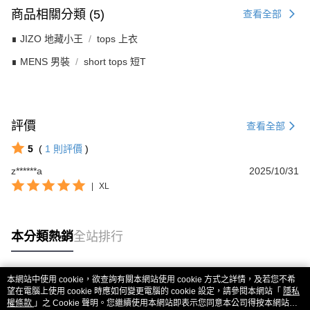
商品相關分類 (5)
查看全部
∎ JIZO 地藏小王
tops 上衣
∎ MENS 男裝
short tops 短T
評價
查看全部
5
(
1
則評價
)
z******a
2025/10/31
|
XL
本分類熱銷
全站排行
本網站中使用 cookie，欲查詢有關本網站使用 cookie 方式之詳情，及若您不希
熱門標籤
望在電腦上使用 cookie 時應如何變更電腦的 cookie 設定，請參閱本網站「
隱私
權條款
」之 Cookie 聲明。您繼續使用本網站即表示您同意本公司得按本網站使