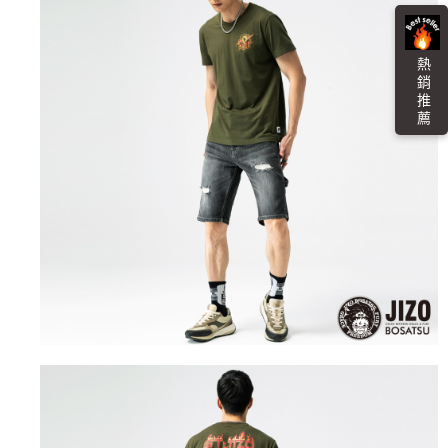
任。
每筆NT$100，滿NT$3,000(含以上)免運費
４．使用「AFTEE先享後付」時，將依據個別帳號之用戶狀況，依本公司即
時審查核予不同之上限額度；若仍有額度不足之情形，本公司將視審查結果
海外配送
查看運費
熱 銷 推 薦
請求用戶進行身份認證。
５．嚴禁一人註冊多個帳號或使用他人資訊註冊。若發現惡意使用之情形，
恩沛科技股份有限公司將有權停止該用戶之使用額度並採取法律行動。