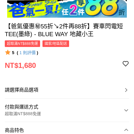
【爸氣優惠㊙55折↘2件再88折】賽車閃電短
TEE(墨綠) - BLUE WAY 地藏小王
超取滿NT$888免運
國家/地區配送
5
(
1
則評價
)
NT$1,680
請選擇商品選項
付款與運送方式
超取滿NT$888免運
付款方式
商品特色
信用卡一次付款