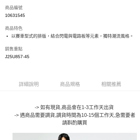
商品編號
超商取貨付款
10631545
LINE Pay
商品特色
Apple Pay
以賽車型式的排版，結合閃電與電路板等元素，獨特潮流風格。
街口支付
銷售重點
J25U857-45
悠遊付
Google Pay
全盈+PAY
詳細說明
商品規格
相關推薦
大哥付你分期
相關說明
-> 如有現貨,商品會在1-3工作天出貨
【大哥付你分期使用說明】
AFTEE先享後付
1.本服務由台灣大哥大提供，台灣大哥大用戶可立即使用無須另外申請。
-> 遇商品需要調貨,調貨時間為10-15個工作天,急需要者
2.付款方式選擇「大哥付你分期」，訂單成立後會自動跳轉到大哥付的交易
相關說明
請斟酌購買
流程，驗證手機門號後，選擇欲分期的期數、繳款截止日，確認付款後即完
【關於「AFTEE先享後付」】
成交易。
ATM付款
AFTEE先享後付是「在收到商品之後才付款」的支付方式。 讓您購物簡單
3.實際核准額度、可分期數及費用金額請依後續交易確認頁面所載為準。
便利好安心！