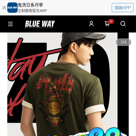
鬼洗日系丹寧
開啟APP
立刻使用官方APP
0
1
/
4