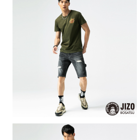
4.訂單成立30分鐘內，如未前往確認交易或遇審核未通過，訂單將自動取
１．簡單：不需註冊會員、不需綁卡、不需儲值。
運送方式
消。如遇「轉專審核」未通過狀況，表示未達大哥付你分期系統評分，恕無
２．便利：只要手機號碼，簡訊認證，即可結帳。
法說明評估內容。
３．安心：先確認商品／服務後，再付款。
全家取貨付款
【繳款方式說明】
1.分期款項不併入電信帳單，「大哥付你分期」於每月結算日後寄送繳費提
每筆NT$80，滿NT$888(含以上)免運費
【「AFTEE先享後付」結帳流程】
醒簡訊。
１．於結帳方式選擇「AFTEE先享後付」後，將跳轉至「AFTEE先享後付」
2.透過簡訊連結打開帳單後，可選擇「超商條碼／台灣大直營門市／銀行轉
付款後全家取貨
結帳頁面，進行簡訊認證並確認金額後，即可完成結帳。
帳／街口支付／iPASS MONEY」等通路繳費。
２．訂單成立數日內，您將收到繳費通知簡訊。
每筆NT$80，滿NT$888(含以上)免運費
３．收到繳費通知簡訊後14天內，點擊此簡訊中的連結，可透過四大超商／
【注意事項】
ATM／網路銀行／等多元方式進行付款，方視為交易完成。
萊爾富取貨付款
1.本服務係由「台灣大哥大股份有限公司」（以下簡稱本公司）所提供，讓
※ 請注意：結帳手續完成當下不需立刻繳費，但若您需要取消訂單，請聯絡
用戶於交易時，得透過本服務購買商品或服務，並由商店將買賣／分期付款
每筆NT$60，滿NT$3,000(含以上)免運費
購買商品的店家。未經商家同意取消之訂單仍視為有效，需透過AFTEE先享
買賣價金債權讓與本公司後，依約使用本公司帳單繳交帳款。
後付繳納相關費用。
2.基於同意付款使用「大哥付你分期」之契約關係目的，商店將以您的個人
付款後萊爾富取貨
※ 交易是否成功請以「AFTEE先享後付 」之結帳頁面顯示為準，若有關於
資料（包含姓名、電話或地址）提供予台灣大哥大進項蒐集、處理及利用，
是否繳費成功／繳費後需取消欲退款等相關疑問，請聯繫「AFTEE先享後付
每筆NT$60，滿NT$3,000(含以上)免運費
由本公司與您本人進行分期帳單所需資料之確認、核對及更正。
客戶支援中心」
https://netprotections.freshdesk.com/support/home
3.完整用戶服務條款，請詳閱以下連結：
https://oppay.tw/userRule
7-11取貨付款
【注意事項】
１．透過由恩沛科技股份有限公司提供之「AFTEE先享後付」服務完成之交
每筆NT$80，滿NT$3,000(含以上)免運費
易，需依本服務之必要範圍內提供個人資料，並將交易相關給付款項請求債
權轉讓予恩沛科技股份有限公司。
付款後7-11取貨
２．關於個人資料處理事宜，請瀏覽以下網址：
每筆NT$80，滿NT$3,000(含以上)免運費
https://aftee.tw/terms/#terms3
３．未成年的使用者請事先徵得法定代理人或監護人之同意方可使用
宅配
「AFTEE先享後付」，若未經同意申辦者引起之損失，本公司不負相關責