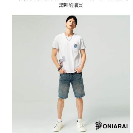
【關於「AFTEE先享後付」】
成交易。
請斟酌購買
ATM付款
AFTEE先享後付是「在收到商品之後才付款」的支付方式。 讓您購物簡單
3.實際核准額度、可分期數及費用金額請依後續交易確認頁面所載為準。
便利好安心！
4.訂單成立30分鐘內，如未前往確認交易或遇審核未通過，訂單將自動取
１．簡單：不需註冊會員、不需綁卡、不需儲值。
運送方式
消。如遇「轉專審核」未通過狀況，表示未達大哥付你分期系統評分，恕無
２．便利：只要手機號碼，簡訊認證，即可結帳。
法說明評估內容。
３．安心：先確認商品／服務後，再付款。
全家取貨付款
【繳款方式說明】
1.分期款項不併入電信帳單，「大哥付你分期」於每月結算日後寄送繳費提
每筆NT$80，滿NT$888(含以上)免運費
【「AFTEE先享後付」結帳流程】
醒簡訊。
１．於結帳方式選擇「AFTEE先享後付」後，將跳轉至「AFTEE先享後付」
2.透過簡訊連結打開帳單後，可選擇「超商條碼／台灣大直營門市／銀行轉
付款後全家取貨
結帳頁面，進行簡訊認證並確認金額後，即可完成結帳。
帳／街口支付／iPASS MONEY」等通路繳費。
２．訂單成立數日內，您將收到繳費通知簡訊。
每筆NT$80，滿NT$888(含以上)免運費
３．收到繳費通知簡訊後14天內，點擊此簡訊中的連結，可透過四大超商／
【注意事項】
ATM／網路銀行／等多元方式進行付款，方視為交易完成。
萊爾富取貨付款
1.本服務係由「台灣大哥大股份有限公司」（以下簡稱本公司）所提供，讓
※ 請注意：結帳手續完成當下不需立刻繳費，但若您需要取消訂單，請聯絡
用戶於交易時，得透過本服務購買商品或服務，並由商店將買賣／分期付款
每筆NT$60，滿NT$3,000(含以上)免運費
購買商品的店家。未經商家同意取消之訂單仍視為有效，需透過AFTEE先享
買賣價金債權讓與本公司後，依約使用本公司帳單繳交帳款。
後付繳納相關費用。
2.基於同意付款使用「大哥付你分期」之契約關係目的，商店將以您的個人
付款後萊爾富取貨
※ 交易是否成功請以「AFTEE先享後付 」之結帳頁面顯示為準，若有關於
資料（包含姓名、電話或地址）提供予台灣大哥大進項蒐集、處理及利用，
是否繳費成功／繳費後需取消欲退款等相關疑問，請聯繫「AFTEE先享後付
每筆NT$60，滿NT$3,000(含以上)免運費
由本公司與您本人進行分期帳單所需資料之確認、核對及更正。
客戶支援中心」
https://netprotections.freshdesk.com/support/home
3.完整用戶服務條款，請詳閱以下連結：
https://oppay.tw/userRule
7-11取貨付款
【注意事項】
１．透過由恩沛科技股份有限公司提供之「AFTEE先享後付」服務完成之交
每筆NT$80，滿NT$3,000(含以上)免運費
易，需依本服務之必要範圍內提供個人資料，並將交易相關給付款項請求債
權轉讓予恩沛科技股份有限公司。
付款後7-11取貨
２．關於個人資料處理事宜，請瀏覽以下網址：