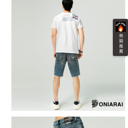
熱 銷 推 薦