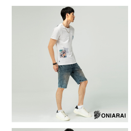
每筆NT$80，滿NT$3,000(含以上)免運費
https://aftee.tw/terms/#terms3
３．未成年的使用者請事先徵得法定代理人或監護人之同意方可使用
宅配
「AFTEE先享後付」，若未經同意申辦者引起之損失，本公司不負相關責
任。
每筆NT$100，滿NT$3,000(含以上)免運費
４．使用「AFTEE先享後付」時，將依據個別帳號之用戶狀況，依本公司即
時審查核予不同之上限額度；若仍有額度不足之情形，本公司將視審查結果
海外配送
查看運費
請求用戶進行身份認證。
５．嚴禁一人註冊多個帳號或使用他人資訊註冊。若發現惡意使用之情形，
恩沛科技股份有限公司將有權停止該用戶之使用額度並採取法律行動。