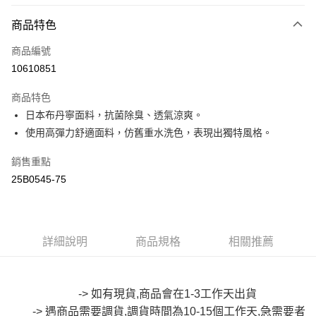
付款方式
商品特色
信用卡一次付款
商品編號
超商取貨付款
10610851
LINE Pay
商品特色
Apple Pay
日本布丹寧面料，抗菌除臭、透氣涼爽。
使用高彈力舒適面料，仿舊重水洗色，表現出獨特風格。
街口支付
銷售重點
悠遊付
25B0545-75
Google Pay
全盈+PAY
詳細說明
商品規格
相關推薦
大哥付你分期
相關說明
【大哥付你分期使用說明】
AFTEE先享後付
1.本服務由台灣大哥大提供，台灣大哥大用戶可立即使用無須另外申請。
-> 如有現貨,商品會在1-3工作天出貨
2.付款方式選擇「大哥付你分期」，訂單成立後會自動跳轉到大哥付的交易
相關說明
-> 遇商品需要調貨,調貨時間為10-15個工作天,急需要者
流程，驗證手機門號後，選擇欲分期的期數、繳款截止日，確認付款後即完