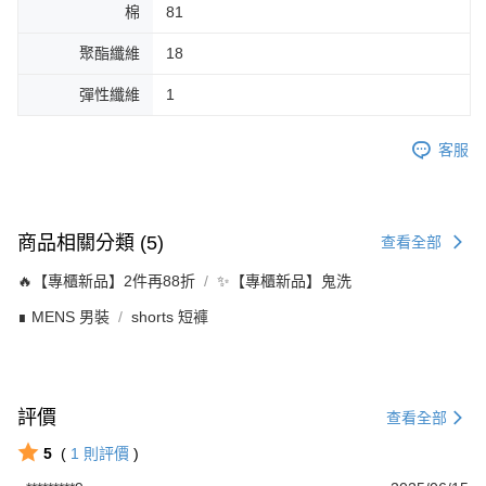
棉
81
聚酯纖維
18
彈性纖維
1
客服
商品相關分類 (5)
查看全部
🔥【專櫃新品】2件再88折
✨【專櫃新品】鬼洗
∎ MENS 男裝
shorts 短褲
評價
查看全部
5
(
1
則評價
)