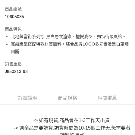
信用卡一次付款
商品編號
超商取貨付款
10605035
LINE Pay
商品特色
Apple Pay
【地藏當街系列*】黑白層次渲染，擅變我型，獨特街頭風格。
寬鬆版型搭配特殊材質面料，結合品牌LOGO多元素及黑白筆觸
街口支付
圖騰。
悠遊付
銷售重點
Google Pay
J850213-93
全盈+PAY
大哥付你分期
詳細說明
商品規格
相關推薦
相關說明
【大哥付你分期使用說明】
AFTEE先享後付
1.本服務由台灣大哥大提供，台灣大哥大用戶可立即使用無須另外申請。
2.付款方式選擇「大哥付你分期」，訂單成立後會自動跳轉到大哥付的交易
相關說明
-> 如有現貨,商品會在1-3工作天出貨
流程，驗證手機門號後，選擇欲分期的期數、繳款截止日，確認付款後即完
【關於「AFTEE先享後付」】
成交易。
-> 遇商品需要調貨,調貨時間為10-15個工作天,急需要者
ATM付款
AFTEE先享後付是「在收到商品之後才付款」的支付方式。 讓您購物簡單
3.實際核准額度、可分期數及費用金額請依後續交易確認頁面所載為準。
便利好安心！