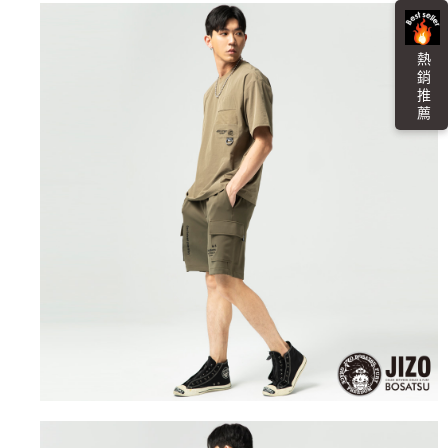
「AFTEE先享後付」，若未經同意申辦者引起之損失，本公司不負相關責
任。
每筆NT$100，滿NT$3,000(含以上)免運費
４．使用「AFTEE先享後付」時，將依據個別帳號之用戶狀況，依本公司即
時審查核予不同之上限額度；若仍有額度不足之情形，本公司將視審查結果
海外配送
查看運費
熱 銷 推 薦
請求用戶進行身份認證。
５．嚴禁一人註冊多個帳號或使用他人資訊註冊。若發現惡意使用之情形，
恩沛科技股份有限公司將有權停止該用戶之使用額度並採取法律行動。