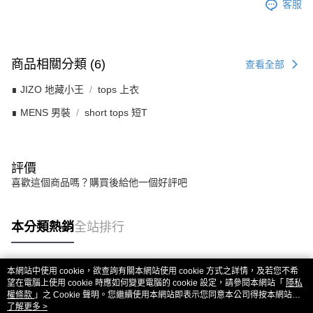
客服
商品相關分類 (6)
查看全部
∎ JIZO 地藏小王
tops 上衣
∎ MENS 男裝
short tops 短T
評價
喜歡這個商品嗎？購買後給他一個好評吧
本分類熱銷
全站排行
本網站中使用 cookie，欲查詢有關本網站使用 cookie 方式之詳情，及若您不希
熱門標籤
望在電腦上使用 cookie 時應如何變更電腦的 cookie 設定，請參閱本網站「
隱私
權條款
」之 Cookie 聲明。您繼續使用本網站即表示您同意本公司得按本網站使
用條款之 Cookie 聲明使用 cookie。
了解更多 >