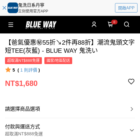
鬼洗日系丹寧
開啟APP
立刻使用官方APP
0
【爸氣優惠㊙55折↘2件再88折】潮流鬼頭文字
短TEE(灰藍) - BLUE WAY 鬼洗い
超取滿NT$888免運
國家/地區配送
5
(
1
則評價
)
NT$1,680
請選擇商品選項
付款與運送方式
超取滿NT$888免運