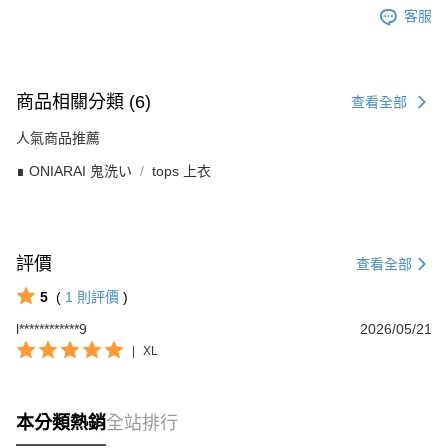
客服
商品相關分類 (6)
查看全部
人氣商品推薦
∎ ONIARAI 鬼洗い
tops 上衣
評價
查看全部
5
(
1
則評價
)
l************9
2026/05/21
|
XL
本分類熱銷
全站排行