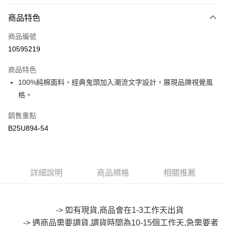
付款方式
商品特色
信用卡一次付款
商品編號
超商取貨付款
10595219
LINE Pay
商品特色
Apple Pay
100%純棉面料，經典鬼頭加入潮流文字設計，展現品牌視覺風
格。
街口支付
銷售重點
悠遊付
B25U894-54
Google Pay
全盈+PAY
詳細說明
商品規格
相關推薦
大哥付你分期
相關說明
【大哥付你分期使用說明】
AFTEE先享後付
1.本服務由台灣大哥大提供，台灣大哥大用戶可立即使用無須另外申請。
-> 如有現貨,商品會在1-3工作天出貨
2.付款方式選擇「大哥付你分期」，訂單成立後會自動跳轉到大哥付的交易
相關說明
-> 遇商品需要調貨,調貨時間為10-15個工作天,急需要者
流程，驗證手機門號後，選擇欲分期的期數、繳款截止日，確認付款後即完