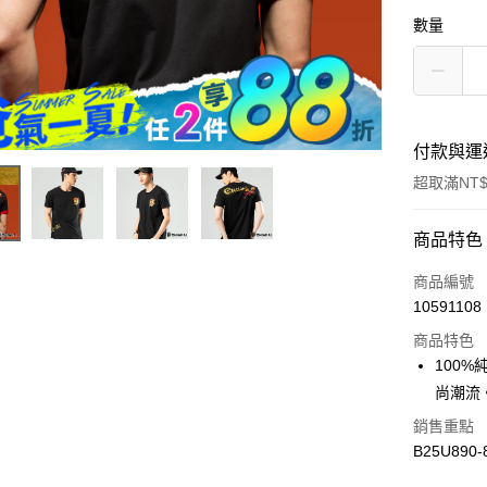
數量
付款與運
超取滿NT$
付款方式
商品特色
信用卡一
商品編號
10591108
超商取貨
商品特色
LINE Pay
100
尚潮流
Apple Pay
銷售重點
街口支付
B25U890-
悠遊付