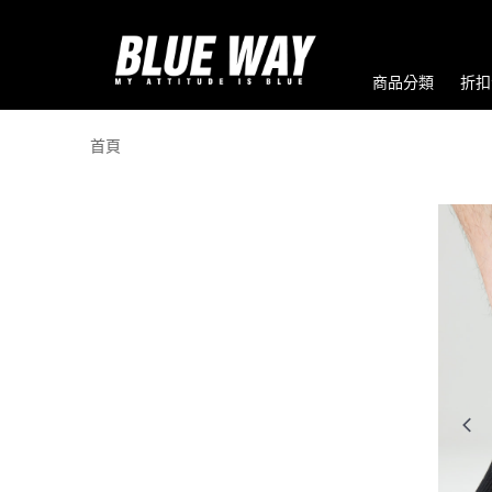
商品分類
折扣
首頁