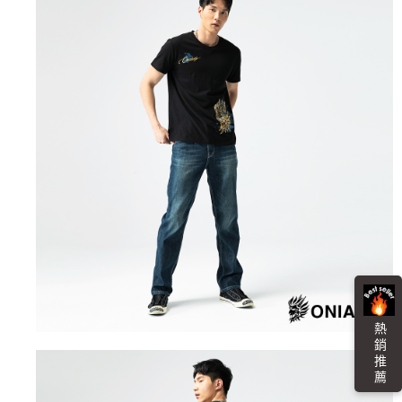
任。
每筆NT$100，滿NT$3,000(含以上)免運費
４．使用「AFTEE先享後付」時，將依據個別帳號之用戶狀況，依本公司即
時審查核予不同之上限額度；若仍有額度不足之情形，本公司將視審查結果
海外配送
查看運費
請求用戶進行身份認證。
５．嚴禁一人註冊多個帳號或使用他人資訊註冊。若發現惡意使用之情形，
恩沛科技股份有限公司將有權停止該用戶之使用額度並採取法律行動。
熱 銷 推 薦