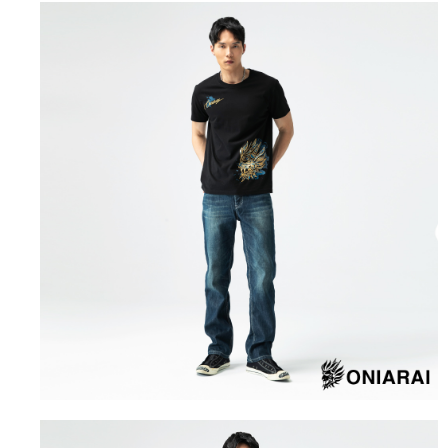
4.訂單成立30分鐘內，如未前往確認交易或遇審核未通過，訂單將自動取
１．簡單：不需註冊會員、不需綁卡、不需儲值。
運送方式
消。如遇「轉專審核」未通過狀況，表示未達大哥付你分期系統評分，恕無
２．便利：只要手機號碼，簡訊認證，即可結帳。
法說明評估內容。
３．安心：先確認商品／服務後，再付款。
全家取貨付款
【繳款方式說明】
1.分期款項不併入電信帳單，「大哥付你分期」於每月結算日後寄送繳費提
每筆NT$80，滿NT$888(含以上)免運費
【「AFTEE先享後付」結帳流程】
醒簡訊。
１．於結帳方式選擇「AFTEE先享後付」後，將跳轉至「AFTEE先享後付」
2.透過簡訊連結打開帳單後，可選擇「超商條碼／台灣大直營門市／銀行轉
付款後全家取貨
結帳頁面，進行簡訊認證並確認金額後，即可完成結帳。
帳／街口支付／iPASS MONEY」等通路繳費。
２．訂單成立數日內，您將收到繳費通知簡訊。
每筆NT$80，滿NT$888(含以上)免運費
３．收到繳費通知簡訊後14天內，點擊此簡訊中的連結，可透過四大超商／
【注意事項】
ATM／網路銀行／等多元方式進行付款，方視為交易完成。
萊爾富取貨付款
1.本服務係由「台灣大哥大股份有限公司」（以下簡稱本公司）所提供，讓
※ 請注意：結帳手續完成當下不需立刻繳費，但若您需要取消訂單，請聯絡
用戶於交易時，得透過本服務購買商品或服務，並由商店將買賣／分期付款
每筆NT$60，滿NT$3,000(含以上)免運費
購買商品的店家。未經商家同意取消之訂單仍視為有效，需透過AFTEE先享
買賣價金債權讓與本公司後，依約使用本公司帳單繳交帳款。
後付繳納相關費用。
2.基於同意付款使用「大哥付你分期」之契約關係目的，商店將以您的個人
付款後萊爾富取貨
※ 交易是否成功請以「AFTEE先享後付 」之結帳頁面顯示為準，若有關於
資料（包含姓名、電話或地址）提供予台灣大哥大進項蒐集、處理及利用，
是否繳費成功／繳費後需取消欲退款等相關疑問，請聯繫「AFTEE先享後付
每筆NT$60，滿NT$3,000(含以上)免運費
由本公司與您本人進行分期帳單所需資料之確認、核對及更正。
客戶支援中心」
https://netprotections.freshdesk.com/support/home
3.完整用戶服務條款，請詳閱以下連結：
https://oppay.tw/userRule
7-11取貨付款
【注意事項】
１．透過由恩沛科技股份有限公司提供之「AFTEE先享後付」服務完成之交
每筆NT$80，滿NT$3,000(含以上)免運費
易，需依本服務之必要範圍內提供個人資料，並將交易相關給付款項請求債
權轉讓予恩沛科技股份有限公司。
付款後7-11取貨
２．關於個人資料處理事宜，請瀏覽以下網址：
每筆NT$80，滿NT$3,000(含以上)免運費
https://aftee.tw/terms/#terms3
３．未成年的使用者請事先徵得法定代理人或監護人之同意方可使用
宅配
「AFTEE先享後付」，若未經同意申辦者引起之損失，本公司不負相關責