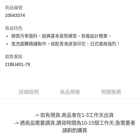
商品編號
超商取貨付款
10543374
LINE Pay
商品特色
Apple Pay
棉質丹寧面料，經典基本直筒褲型，剪裁設計簡單。
鬼洗圖騰精繡製作，搭配青海波浪印花，日式風格強烈！
街口支付
銷售重點
悠遊付
21BU401-79
Google Pay
全盈+PAY
詳細說明
商品規格
相關推薦
大哥付你分期
相關說明
【大哥付你分期使用說明】
AFTEE先享後付
1.本服務由台灣大哥大提供，台灣大哥大用戶可立即使用無須另外申請。
-> 如有現貨,商品會在1-3工作天出貨
2.付款方式選擇「大哥付你分期」，訂單成立後會自動跳轉到大哥付的交易
相關說明
-> 遇商品需要調貨,調貨時間為10-15個工作天,急需要者
流程，驗證手機門號後，選擇欲分期的期數、繳款截止日，確認付款後即完
【關於「AFTEE先享後付」】
成交易。
請斟酌購買
ATM付款
AFTEE先享後付是「在收到商品之後才付款」的支付方式。 讓您購物簡單
3.實際核准額度、可分期數及費用金額請依後續交易確認頁面所載為準。
便利好安心！