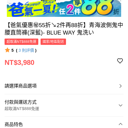
【爸氣優惠㊙55折↘2件再88折】青海波側鬼中
腰直筒褲(深藍)- BLUE WAY 鬼洗い
超取滿NT$888免運
國家/地區配送
5
(
3
則評價
)
NT$3,980
請選擇商品選項
付款與運送方式
超取滿NT$888免運
付款方式
商品特色
信用卡一次付款