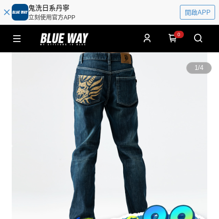
鬼洗日系丹寧
開啟APP
立刻使用官方APP
0
1
/
4