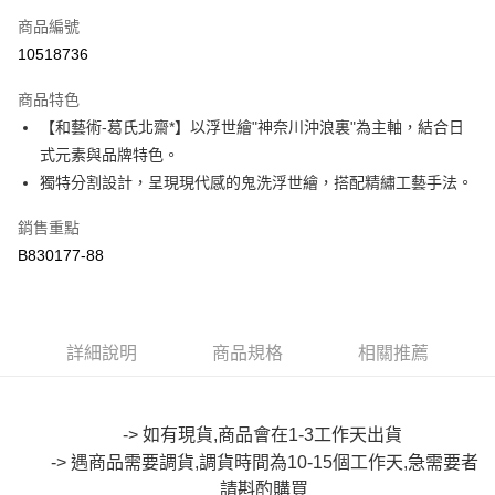
商品編號
超商取貨付款
10518736
LINE Pay
商品特色
Apple Pay
【和藝術-葛氏北齋*】以浮世繪"神奈川沖浪裏"為主軸，結合日
式元素與品牌特色。
街口支付
獨特分割設計，呈現現代感的鬼洗浮世繪，搭配精繡工藝手法。
悠遊付
銷售重點
Google Pay
B830177-88
全盈+PAY
大哥付你分期
詳細說明
商品規格
相關推薦
相關說明
【大哥付你分期使用說明】
AFTEE先享後付
1.本服務由台灣大哥大提供，台灣大哥大用戶可立即使用無須另外申請。
2.付款方式選擇「大哥付你分期」，訂單成立後會自動跳轉到大哥付的交易
相關說明
-> 如有現貨,商品會在1-3工作天出貨
流程，驗證手機門號後，選擇欲分期的期數、繳款截止日，確認付款後即完
【關於「AFTEE先享後付」】
成交易。
-> 遇商品需要調貨,調貨時間為10-15個工作天,急需要者
ATM付款
AFTEE先享後付是「在收到商品之後才付款」的支付方式。 讓您購物簡單
3.實際核准額度、可分期數及費用金額請依後續交易確認頁面所載為準。
便利好安心！
請斟酌購買