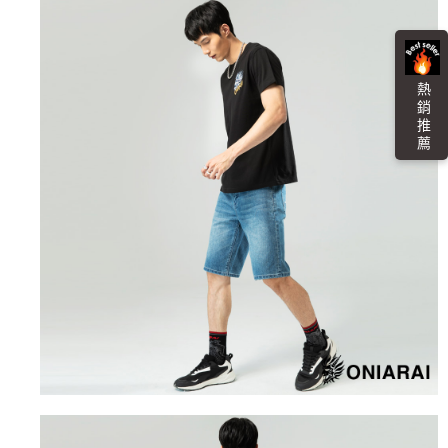
任。
每筆NT$100，滿NT$3,000(含以上)免運費
４．使用「AFTEE先享後付」時，將依據個別帳號之用戶狀況，依本公司即
時審查核予不同之上限額度；若仍有額度不足之情形，本公司將視審查結果
海外配送
查看運費
請求用戶進行身份認證。
５．嚴禁一人註冊多個帳號或使用他人資訊註冊。若發現惡意使用之情形，
熱 銷 推 薦
恩沛科技股份有限公司將有權停止該用戶之使用額度並採取法律行動。