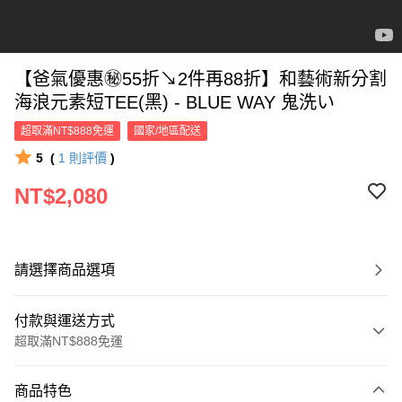
【爸氣優惠㊙55折↘2件再88折】和藝術新分割
海浪元素短TEE(黑) - BLUE WAY 鬼洗い
超取滿NT$888免運
國家/地區配送
5
(
1
則評價
)
NT$2,080
請選擇商品選項
付款與運送方式
超取滿NT$888免運
付款方式
商品特色
信用卡一次付款