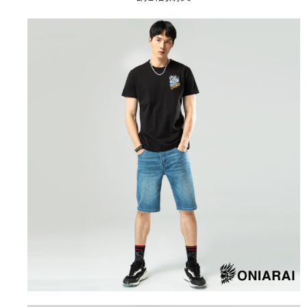
4.訂單成立30分鐘內，如未前往確認交易或遇審核未通過，訂單將自動取
１．簡單：不需註冊會員、不需綁卡、不需儲值。
運送方式
消。如遇「轉專審核」未通過狀況，表示未達大哥付你分期系統評分，恕無
２．便利：只要手機號碼，簡訊認證，即可結帳。
法說明評估內容。
３．安心：先確認商品／服務後，再付款。
全家取貨付款
【繳款方式說明】
1.分期款項不併入電信帳單，「大哥付你分期」於每月結算日後寄送繳費提
每筆NT$80，滿NT$888(含以上)免運費
【「AFTEE先享後付」結帳流程】
醒簡訊。
１．於結帳方式選擇「AFTEE先享後付」後，將跳轉至「AFTEE先享後付」
2.透過簡訊連結打開帳單後，可選擇「超商條碼／台灣大直營門市／銀行轉
付款後全家取貨
結帳頁面，進行簡訊認證並確認金額後，即可完成結帳。
帳／街口支付／iPASS MONEY」等通路繳費。
２．訂單成立數日內，您將收到繳費通知簡訊。
每筆NT$80，滿NT$888(含以上)免運費
３．收到繳費通知簡訊後14天內，點擊此簡訊中的連結，可透過四大超商／
【注意事項】
ATM／網路銀行／等多元方式進行付款，方視為交易完成。
萊爾富取貨付款
1.本服務係由「台灣大哥大股份有限公司」（以下簡稱本公司）所提供，讓
※ 請注意：結帳手續完成當下不需立刻繳費，但若您需要取消訂單，請聯絡
用戶於交易時，得透過本服務購買商品或服務，並由商店將買賣／分期付款
每筆NT$60，滿NT$3,000(含以上)免運費
購買商品的店家。未經商家同意取消之訂單仍視為有效，需透過AFTEE先享
買賣價金債權讓與本公司後，依約使用本公司帳單繳交帳款。
後付繳納相關費用。
2.基於同意付款使用「大哥付你分期」之契約關係目的，商店將以您的個人
付款後萊爾富取貨
※ 交易是否成功請以「AFTEE先享後付 」之結帳頁面顯示為準，若有關於
資料（包含姓名、電話或地址）提供予台灣大哥大進項蒐集、處理及利用，
是否繳費成功／繳費後需取消欲退款等相關疑問，請聯繫「AFTEE先享後付
每筆NT$60，滿NT$3,000(含以上)免運費
由本公司與您本人進行分期帳單所需資料之確認、核對及更正。
客戶支援中心」
https://netprotections.freshdesk.com/support/home
3.完整用戶服務條款，請詳閱以下連結：
https://oppay.tw/userRule
7-11取貨付款
【注意事項】
１．透過由恩沛科技股份有限公司提供之「AFTEE先享後付」服務完成之交
每筆NT$80，滿NT$3,000(含以上)免運費
易，需依本服務之必要範圍內提供個人資料，並將交易相關給付款項請求債
權轉讓予恩沛科技股份有限公司。
付款後7-11取貨
２．關於個人資料處理事宜，請瀏覽以下網址：
每筆NT$80，滿NT$3,000(含以上)免運費
https://aftee.tw/terms/#terms3
３．未成年的使用者請事先徵得法定代理人或監護人之同意方可使用
宅配
「AFTEE先享後付」，若未經同意申辦者引起之損失，本公司不負相關責