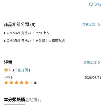
客服
商品相關分類 (6)
查看全部
∎ ONIARAI 鬼洗い
tops 上衣
∎ ONIARAI 鬼洗い
➤墨繪｜大和魂系列
評價
查看全部
5
(
1
則評價
)
n****4
2026/06/21
|
3L
本分類熱銷
全站排行