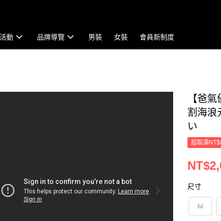
活動
品牌導覽
男裝
女裝
會員新制度
【爸氣
割海浪元
い
超取滿NT$
NT$2,
尺寸
M