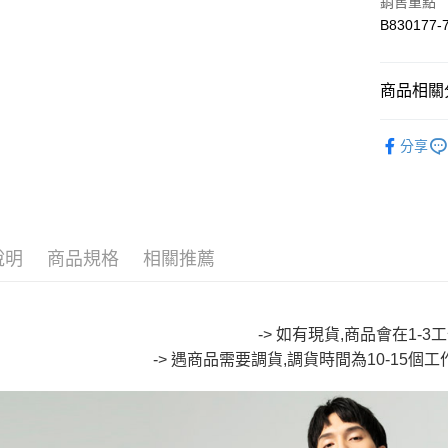
悠遊付
銷售重點
B830177-
Google Pa
全盈+PAY
商品相關分
大哥付你
∎ ONIAR
相關說明
分享
【大哥付
∎ ONIAR
AFTEE先
1.本服務
2.付款方
相關說明
∎ MENS 
流程，驗
【關於「A
ATM付款
🔥【SAL
完成交易
AFTEE
3.實際核
便利好安
說明
商品規格
相關推薦
🔥【SAL
4.訂單成
１．簡單
消。如遇
２．便利
運送方式
🆕本週新
無法說明
３．安心
【繳款方
全家取貨
-> 如有現貨,商品會在1-
1.分期款
【「AFT
醒簡訊。
每筆NT$8
１．於結帳
-> 遇商品需要調貨,調貨時間為10-15個
2.透過簡
付」結帳
帳／街口支
付款後全
２．訂單
３．收到繳
每筆NT$8
【注意事
／ATM／
1.本服務
※ 請注意