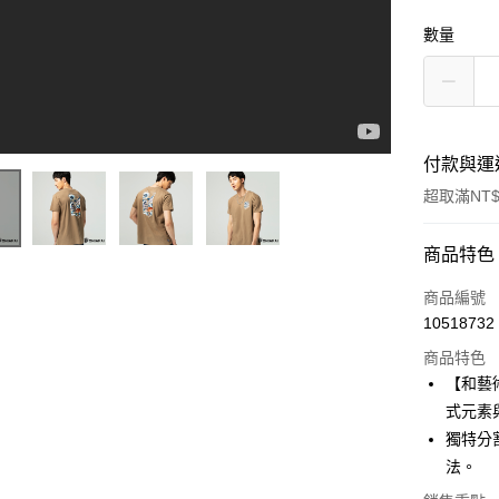
數量
付款與運
超取滿NT$
付款方式
商品特色
信用卡一
商品編號
10518732
超商取貨
商品特色
LINE Pay
【和藝
式元素
Apple Pay
獨特分
街口支付
法。