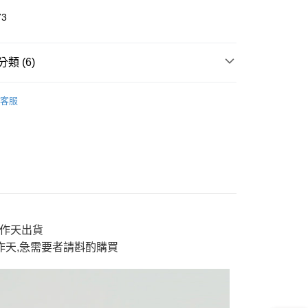
73
y
類 (6)
分期
AI 鬼洗い
tops 上衣
客服
你分期使用說明】
AI 鬼洗い
➤墨繪｜大和魂系列
享後付
由台灣大哥大提供，台灣大哥大用戶可立即使用無須另外申請。
式選擇「大哥付你分期」，訂單成立後會自動跳轉到大哥付的交易
男裝
short tops 短T
證手機門號後，選擇欲分期的期數、繳款截止日，確認付款後即
FTEE先享後付」】
E】限時$388起
。
◆ 獨家支線$388起》2件再88折
先享後付是「在收到商品之後才付款」的支付方式。 讓您購物簡單
准額度、可分期數及費用金額請依後續交易確認頁面所載為準。
心！
E】限時$388起
男款上衣
立30分鐘內，如未前往確認交易或遇審核未通過，訂單將自動取
：不需註冊會員、不需綁卡、不需儲值。
「轉專審核」未通過狀況，表示未達大哥付你分期系統評分，恕
：只要手機號碼，簡訊認證，即可結帳。
品
新作首降登場
評估內容。
：先確認商品／服務後，再付款。
式說明】
付款
3工作天出貨
項不併入電信帳單，「大哥付你分期」於每月結算日後寄送繳費提
EE先享後付」結帳流程】
0，滿NT$888(含以上)免運費
方式選擇「AFTEE先享後付」後，將跳轉至「AFTEE先享後
工作天,急需要者請斟酌購買
訊連結打開帳單後，可選擇「超商條碼／台灣大直營門市／銀行轉
頁面，進行簡訊認證並確認金額後，即可完成結帳。
付／iPASS MONEY」等通路繳費。
家取貨
成立數日內，您將收到繳費通知簡訊。
費通知簡訊後14天內，點擊此簡訊中的連結，可透過四大超商
0，滿NT$888(含以上)免運費
項】
網路銀行／等多元方式進行付款，方視為交易完成。
係由「台灣大哥大股份有限公司」（以下簡稱本公司）所提供，讓
：結帳手續完成當下不需立刻繳費，但若您需要取消訂單，請聯