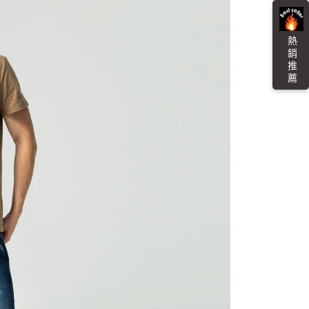
貨付款
易時，得透過本服務購買商品或服務，並由商店將買賣／分期付
的店家。未經商家同意取消之訂單仍視為有效，需透過AFTEE
金債權讓與本公司後，依約使用本公司帳單繳交帳款。
繳納相關費用。
0，滿NT$3,000(含以上)免運費
意付款使用「大哥付你分期」之契約關係目的，商店將以您的個人
否成功請以「AFTEE先享後付 」之結帳頁面顯示為準，若有關於
熱 銷 推 薦
含姓名、電話或地址）提供予台灣大哥大進項蒐集、處理及利
功／繳費後需取消欲退款等相關疑問，請聯繫「AFTEE先享後
爾富取貨
公司與您本人進行分期帳單所需資料之確認、核對及更正。
援中心」
https://netprotections.freshdesk.com/support/home
0，滿NT$3,000(含以上)免運費
戶服務條款，請詳閱以下連結：
https://oppay.tw/userRule
項】
付款
恩沛科技股份有限公司提供之「AFTEE先享後付」服務完成之
依本服務之必要範圍內提供個人資料，並將交易相關給付款項請
0，滿NT$3,000(含以上)免運費
讓予恩沛科技股份有限公司。
個人資料處理事宜，請瀏覽以下網址：
1取貨
ee.tw/terms/#terms3
0，滿NT$3,000(含以上)免運費
年的使用者請事先徵得法定代理人或監護人之同意方可使用
E先享後付」，若未經同意申辦者引起之損失，本公司不負相關責
AFTEE先享後付」時，將依據個別帳號之用戶狀況，依本公司
00，滿NT$3,000(含以上)免運費
核予不同之上限額度；若仍有額度不足之情形，本公司將視審查
用戶進行身份認證。
查看運費
一人註冊多個帳號或使用他人資訊註冊。若發現惡意使用之情
科技股份有限公司將有權停止該用戶之使用額度並採取法律行