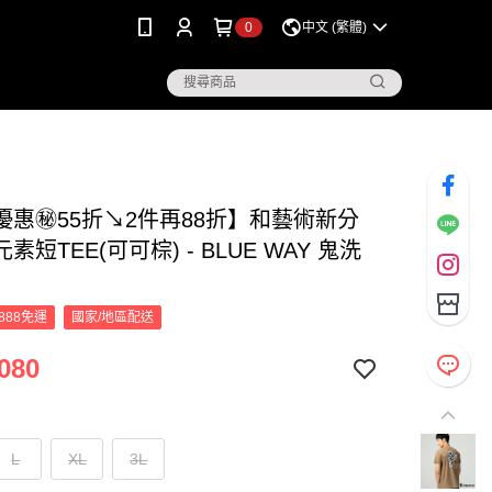
0
中文 (繁體)
優惠㊙55折↘2件再88折】和藝術新分
素短TEE(可可棕) - BLUE WAY 鬼洗
888免運
國家/地區配送
080
L
XL
3L