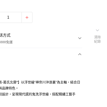
送方式
清除
紀錄
888免運
次付款
付款
術-葛氏北齋*】以浮世繪"神奈川沖浪裏"為主軸，結合日
與品牌特色。
割設計，呈現現代感的鬼洗浮世繪，搭配精繡工藝手