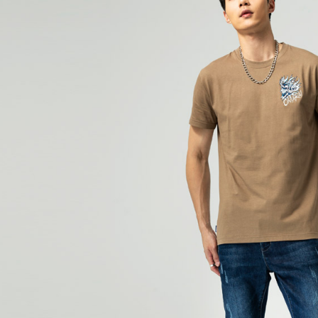
萊爾富取
用戶於交
絡購買商品
款買賣價
先享後付
每筆NT$6
2.基於同
※ 交易是
資料（包
是否繳費成
付款後萊
用，由本
付客戶支
每筆NT$6
3.完整用
【注意事
7-11取貨
１．透過由
交易，需
每筆NT$8
求債權轉
２．關於
付款後7-1
https://aft
每筆NT$8
３．未成
「AFTE
宅配
任。
４．使用「
每筆NT$1
即時審查
結果請求
海外配送
５．嚴禁
形，恩沛
動。