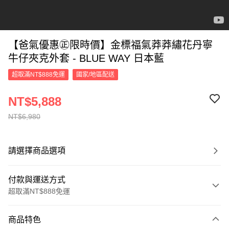
【爸氣優惠㊣限時價】金標福氣莽莽繡花丹寧
牛仔夾克外套 - BLUE WAY 日本藍
超取滿NT$888免運
國家/地區配送
NT$5,888
NT$6,980
請選擇商品選項
付款與運送方式
超取滿NT$888免運
付款方式
商品特色
信用卡一次付款