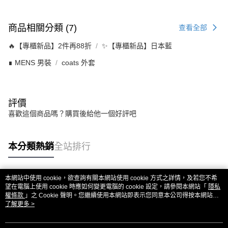
商品相關分類 (7)
查看全部
🔥【專櫃新品】2件再88折
✨【專櫃新品】日本藍
∎ MENS 男裝
coats 外套
評價
喜歡這個商品嗎？購買後給他一個好評吧
本分類熱銷
全站排行
本網站中使用 cookie，欲查詢有關本網站使用 cookie 方式之詳情，及若您不希
熱門標籤
望在電腦上使用 cookie 時應如何變更電腦的 cookie 設定，請參閱本網站「
隱私
權條款
」之 Cookie 聲明。您繼續使用本網站即表示您同意本公司得按本網站使
用條款之 Cookie 聲明使用 cookie。
了解更多 >