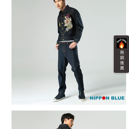
任。
每筆NT$100，滿NT$3,000(含以上)免運費
４．使用「AFTEE先享後付」時，將依據個別帳號之用戶狀況，依本公司即
時審查核予不同之上限額度；若仍有額度不足之情形，本公司將視審查結果
海外配送
查看運費
請求用戶進行身份認證。
５．嚴禁一人註冊多個帳號或使用他人資訊註冊。若發現惡意使用之情形，
恩沛科技股份有限公司將有權停止該用戶之使用額度並採取法律行動。
熱 銷 推 薦