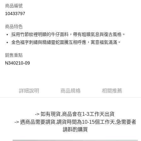
商品編號
超商取貨付款
10433797
LINE Pay
商品特色
Apple Pay
採用竹節紋裡明顯的牛仔面料，帶有粗曠氣息與復古風格。
金色福字刺繡與精繡靈蛇圖騰互相呼應，寓意福氣滿滿。
街口支付
銷售重點
悠遊付
N340210-09
Google Pay
全盈+PAY
詳細說明
商品規格
相關推薦
大哥付你分期
相關說明
【大哥付你分期使用說明】
AFTEE先享後付
1.本服務由台灣大哥大提供，台灣大哥大用戶可立即使用無須另外申請。
-> 如有現貨,商品會在1-3工作天出貨
2.付款方式選擇「大哥付你分期」，訂單成立後會自動跳轉到大哥付的交易
相關說明
-> 遇商品需要調貨,調貨時間為10-15個工作天,急需要者
流程，驗證手機門號後，選擇欲分期的期數、繳款截止日，確認付款後即完
【關於「AFTEE先享後付」】
成交易。
請斟酌
購買
ATM付款
AFTEE先享後付是「在收到商品之後才付款」的支付方式。 讓您購物簡單
3.實際核准額度、可分期數及費用金額請依後續交易確認頁面所載為準。
便利好安心！
4.訂單成立30分鐘內，如未前往確認交易或遇審核未通過，訂單將自動取