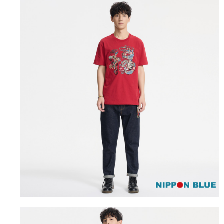
１．簡單：不需註冊會員、不需綁卡、不需儲值。
運送方式
消。如遇「轉專審核」未通過狀況，表示未達大哥付你分期系統評分，恕無
２．便利：只要手機號碼，簡訊認證，即可結帳。
法說明評估內容。
３．安心：先確認商品／服務後，再付款。
全家取貨付款
【繳款方式說明】
1.分期款項不併入電信帳單，「大哥付你分期」於每月結算日後寄送繳費提
每筆NT$80，滿NT$888(含以上)免運費
【「AFTEE先享後付」結帳流程】
醒簡訊。
１．於結帳方式選擇「AFTEE先享後付」後，將跳轉至「AFTEE先享後付」
2.透過簡訊連結打開帳單後，可選擇「超商條碼／台灣大直營門市／銀行轉
付款後全家取貨
結帳頁面，進行簡訊認證並確認金額後，即可完成結帳。
帳／街口支付／iPASS MONEY」等通路繳費。
２．訂單成立數日內，您將收到繳費通知簡訊。
每筆NT$80，滿NT$888(含以上)免運費
３．收到繳費通知簡訊後14天內，點擊此簡訊中的連結，可透過四大超商／
【注意事項】
ATM／網路銀行／等多元方式進行付款，方視為交易完成。
萊爾富取貨付款
1.本服務係由「台灣大哥大股份有限公司」（以下簡稱本公司）所提供，讓
※ 請注意：結帳手續完成當下不需立刻繳費，但若您需要取消訂單，請聯絡
用戶於交易時，得透過本服務購買商品或服務，並由商店將買賣／分期付款
每筆NT$60，滿NT$3,000(含以上)免運費
購買商品的店家。未經商家同意取消之訂單仍視為有效，需透過AFTEE先享
買賣價金債權讓與本公司後，依約使用本公司帳單繳交帳款。
後付繳納相關費用。
2.基於同意付款使用「大哥付你分期」之契約關係目的，商店將以您的個人
付款後萊爾富取貨
※ 交易是否成功請以「AFTEE先享後付 」之結帳頁面顯示為準，若有關於
資料（包含姓名、電話或地址）提供予台灣大哥大進項蒐集、處理及利用，
是否繳費成功／繳費後需取消欲退款等相關疑問，請聯繫「AFTEE先享後付
每筆NT$60，滿NT$3,000(含以上)免運費
由本公司與您本人進行分期帳單所需資料之確認、核對及更正。
客戶支援中心」
https://netprotections.freshdesk.com/support/home
3.完整用戶服務條款，請詳閱以下連結：
https://oppay.tw/userRule
7-11取貨付款
【注意事項】
１．透過由恩沛科技股份有限公司提供之「AFTEE先享後付」服務完成之交
每筆NT$80，滿NT$3,000(含以上)免運費
易，需依本服務之必要範圍內提供個人資料，並將交易相關給付款項請求債
權轉讓予恩沛科技股份有限公司。
付款後7-11取貨
２．關於個人資料處理事宜，請瀏覽以下網址：
每筆NT$80，滿NT$3,000(含以上)免運費
https://aftee.tw/terms/#terms3
３．未成年的使用者請事先徵得法定代理人或監護人之同意方可使用
宅配
「AFTEE先享後付」，若未經同意申辦者引起之損失，本公司不負相關責