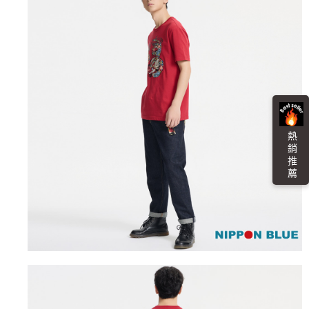
任。
每筆NT$100，滿NT$3,000(含以上)免運費
４．使用「AFTEE先享後付」時，將依據個別帳號之用戶狀況，依本公司即
時審查核予不同之上限額度；若仍有額度不足之情形，本公司將視審查結果
海外配送
查看運費
請求用戶進行身份認證。
５．嚴禁一人註冊多個帳號或使用他人資訊註冊。若發現惡意使用之情形，
恩沛科技股份有限公司將有權停止該用戶之使用額度並採取法律行動。
熱 銷 推 薦