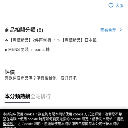
客服
商品相關分類 (8)
查看全部
🔥【專櫃新品】2件再88折
✨【專櫃新品】日本藍
∎ MENS 男裝
pants 褲
評價
喜歡這個商品嗎？購買後給他一個好評吧
本分類熱銷
全站排行
本網站中使用 cookie，欲查詢有關本網站使用 cookie 方式之詳情，及若您不希
熱門標籤
望在電腦上使用 cookie 時應如何變更電腦的 cookie 設定，請參閱本網站「
隱私
權條款
」之 Cookie 聲明。您繼續使用本網站即表示您同意本公司得按本網站使