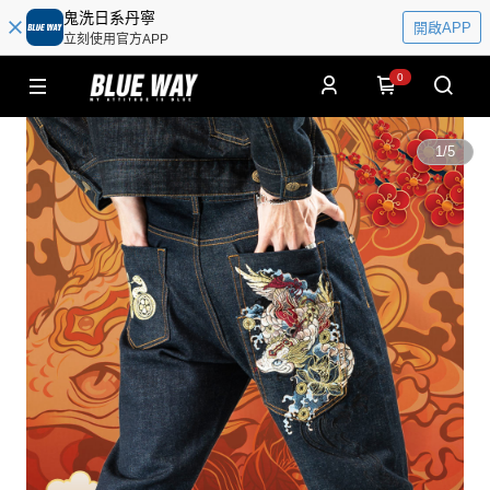
鬼洗日系丹寧
開啟APP
立刻使用官方APP
0
1
/
5