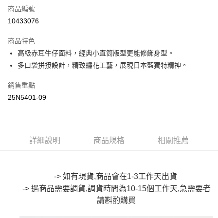
商品編號
超商取貨付款
10433076
LINE Pay
商品特色
Apple Pay
高級赤耳牛仔面料，經典小直筒版型更能修飾身型。
多口袋拼接設計，精致繡花工藝，展現日本藍獨特精神。
街口支付
銷售重點
悠遊付
25N5401-09
Google Pay
全盈+PAY
詳細說明
商品規格
相關推薦
大哥付你分期
相關說明
【大哥付你分期使用說明】
AFTEE先享後付
1.本服務由台灣大哥大提供，台灣大哥大用戶可立即使用無須另外申請。
-> 如有現貨,商品會在1-3工作天出貨
2.付款方式選擇「大哥付你分期」，訂單成立後會自動跳轉到大哥付的交易
相關說明
-> 遇商品需要調貨,調貨時間為10-15個工作天,急需要者
流程，驗證手機門號後，選擇欲分期的期數、繳款截止日，確認付款後即完
【關於「AFTEE先享後付」】
成交易。
請斟酌
購買
ATM付款
AFTEE先享後付是「在收到商品之後才付款」的支付方式。 讓您購物簡單
3.實際核准額度、可分期數及費用金額請依後續交易確認頁面所載為準。
便利好安心！
4.訂單成立30分鐘內，如未前往確認交易或遇審核未通過，訂單將自動取