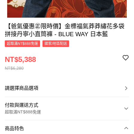
【爸氣優惠㊣限時價】金標福氣莽莽繡花多袋
拼接丹寧小直筒褲 - BLUE WAY 日本藍
超取滿NT$888免運
國家/地區配送
NT$5,388
NT$6,280
請選擇商品選項
付款與運送方式
超取滿NT$888免運
付款方式
商品特色
信用卡一次付款