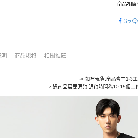
Google Pa
商品相關分
全盈+PAY
🔥【專櫃
分享
大哥付你
∎ MENS 
相關說明
∎ NIPPO
【大哥付
AFTEE先
1.本服務
🔥【專櫃
2.付款方
相關說明
說明
商品規格
相關推薦
流程，驗
∎ EVEN
【關於「A
ATM付款
完成交易
AFTEE
3.實際核
便利好安
4.訂單成
１．簡單
消。如遇
-> 如有現貨,商品會在1-
２．便利
運送方式
無法說明
３．安心
-> 遇商品需要調貨,調貨時間為10-15個
【繳款方
全家取貨
1.分期款
【「AFT
醒簡訊。
每筆NT$8
１．於結帳
2.透過簡
付」結帳
帳／街口支
付款後全
２．訂單
３．收到繳
每筆NT$8
【注意事
／ATM／
1.本服務
※ 請注意
萊爾富取
用戶於交
絡購買商品