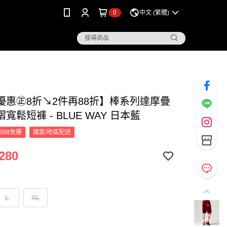
0
中文 (繁體)
優惠㊣8折↘2件再88折】棒系列達摩疊
寬鬆短褲 - BLUE WAY 日本藍
888免運
國家/地區配送
280
L
XL