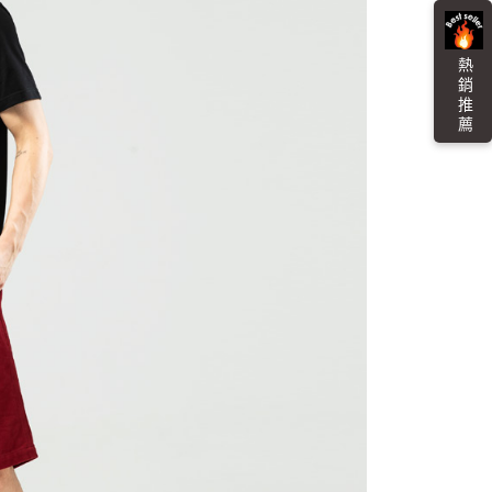
金債權讓與本公司後，依約使用本公司帳單繳交帳款。
繳納相關費用。
0，滿NT$3,000(含以上)免運費
意付款使用「大哥付你分期」之契約關係目的，商店將以您的個人
否成功請以「AFTEE先享後付 」之結帳頁面顯示為準，若有關於
含姓名、電話或地址）提供予台灣大哥大進項蒐集、處理及利
功／繳費後需取消欲退款等相關疑問，請聯繫「AFTEE先享後
爾富取貨
公司與您本人進行分期帳單所需資料之確認、核對及更正。
熱 銷 推 薦
援中心」
https://netprotections.freshdesk.com/support/home
0，滿NT$3,000(含以上)免運費
戶服務條款，請詳閱以下連結：
https://oppay.tw/userRule
項】
付款
恩沛科技股份有限公司提供之「AFTEE先享後付」服務完成之
依本服務之必要範圍內提供個人資料，並將交易相關給付款項請
0，滿NT$3,000(含以上)免運費
讓予恩沛科技股份有限公司。
個人資料處理事宜，請瀏覽以下網址：
1取貨
ee.tw/terms/#terms3
0，滿NT$3,000(含以上)免運費
年的使用者請事先徵得法定代理人或監護人之同意方可使用
E先享後付」，若未經同意申辦者引起之損失，本公司不負相關責
AFTEE先享後付」時，將依據個別帳號之用戶狀況，依本公司
00，滿NT$3,000(含以上)免運費
核予不同之上限額度；若仍有額度不足之情形，本公司將視審查
用戶進行身份認證。
查看運費
一人註冊多個帳號或使用他人資訊註冊。若發現惡意使用之情
科技股份有限公司將有權停止該用戶之使用額度並採取法律行