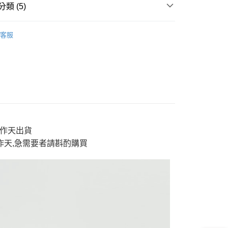
y
類 (5)
新品】2件再88折
✨【專櫃新品】日本藍
客服
分期
男裝
shorts 短褲
N BLUE 日本藍
shorts 短褲
你分期使用說明】
享後付
由台灣大哥大提供，台灣大哥大用戶可立即使用無須另外申請。
新品】2件再88折
👖新品褲款$1588起｜2件再88折
式選擇「大哥付你分期」，訂單成立後會自動跳轉到大哥付的交易
證手機門號後，選擇欲分期的期數、繳款截止日，確認付款後即
T 主題活動
🐎【馬年限定】潮開好運
FTEE先享後付」】
。
先享後付是「在收到商品之後才付款」的支付方式。 讓您購物簡單
准額度、可分期數及費用金額請依後續交易確認頁面所載為準。
心！
立30分鐘內，如未前往確認交易或遇審核未通過，訂單將自動取
：不需註冊會員、不需綁卡、不需儲值。
「轉專審核」未通過狀況，表示未達大哥付你分期系統評分，恕
3工作天出貨
：只要手機號碼，簡訊認證，即可結帳。
評估內容。
：先確認商品／服務後，再付款。
工作天,急需要者請斟酌
購買
式說明】
付款
項不併入電信帳單，「大哥付你分期」於每月結算日後寄送繳費提
EE先享後付」結帳流程】
0，滿NT$888(含以上)免運費
方式選擇「AFTEE先享後付」後，將跳轉至「AFTEE先享後
訊連結打開帳單後，可選擇「超商條碼／台灣大直營門市／銀行轉
頁面，進行簡訊認證並確認金額後，即可完成結帳。
付／iPASS MONEY」等通路繳費。
家取貨
成立數日內，您將收到繳費通知簡訊。
費通知簡訊後14天內，點擊此簡訊中的連結，可透過四大超商
0，滿NT$888(含以上)免運費
項】
網路銀行／等多元方式進行付款，方視為交易完成。
係由「台灣大哥大股份有限公司」（以下簡稱本公司）所提供，讓
：結帳手續完成當下不需立刻繳費，但若您需要取消訂單，請聯
貨付款
易時，得透過本服務購買商品或服務，並由商店將買賣／分期付
的店家。未經商家同意取消之訂單仍視為有效，需透過AFTEE