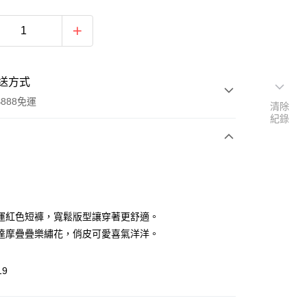
送方式
888免運
清除
紀錄
次付款
付款
運紅色短褲，寬鬆版型讓穿著更舒適。
達摩疊疊樂繡花，俏皮可愛喜氣洋洋。
19