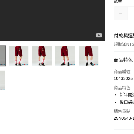
數量
付款與運
超取滿NT$
付款方式
商品特色
信用卡一
商品編號
10433025
超商取貨
商品特色
LINE Pay
新年開
後口袋
Apple Pay
銷售重點
街口支付
25N0543-
悠遊付