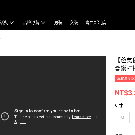
活動
品牌導覽
男裝
女裝
會員新制度
藍
【爸氣
疊樂打摺
超取滿NT$
NT$3,
尺寸
M