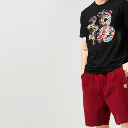
款買賣價
先享後付
每筆NT$6
2.基於同
※ 交易是
資料（包
是否繳費成
付款後萊
用，由本
付客戶支
每筆NT$6
3.完整用
【注意事
7-11取貨
１．透過由
交易，需
每筆NT$8
求債權轉
２．關於
付款後7-1
https://aft
每筆NT$8
３．未成
「AFTE
宅配
任。
４．使用「
每筆NT$1
即時審查
結果請求
海外配送
５．嚴禁
形，恩沛
動。