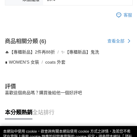
客服
商品相關分類 (6)
查看全部
🔥【專櫃新品】2件再88折
✨【專櫃新品】鬼洗
∎ WOMEN'S 女裝
coats 外套
評價
喜歡這個商品嗎？購買後給他一個好評吧
本分類熱銷
全站排行
本網站中使用 cookie，欲查詢有關本網站使用 cookie 方式之詳情，及若您不希
熱門標籤
望在電腦上使用 cookie 時應如何變更電腦的 cookie 設定，請參閱本網站「
隱私