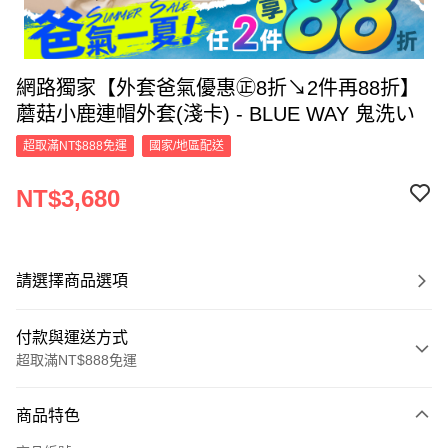
網路獨家【外套爸氣優惠㊣8折↘2件再88折】
蘑菇小鹿連帽外套(淺卡) - BLUE WAY 鬼洗い
超取滿NT$888免運
國家/地區配送
NT$3,680
請選擇商品選項
付款與運送方式
超取滿NT$888免運
付款方式
商品特色
信用卡一次付款