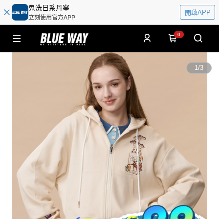
鬼洗日系丹寧
開啟APP
立刻使用官方APP
0
1
/
3