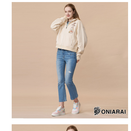
運送方式
消。如遇「轉專審核」未通過狀況，表示未達大哥付你分期系統評分，恕無
２．便利：只要手機號碼，簡訊認證，即可結帳。
法說明評估內容。
３．安心：先確認商品／服務後，再付款。
全家取貨付款
【繳款方式說明】
1.分期款項不併入電信帳單，「大哥付你分期」於每月結算日後寄送繳費提
每筆NT$80，滿NT$888(含以上)免運費
【「AFTEE先享後付」結帳流程】
醒簡訊。
１．於結帳方式選擇「AFTEE先享後付」後，將跳轉至「AFTEE先享後付」
2.透過簡訊連結打開帳單後，可選擇「超商條碼／台灣大直營門市／銀行轉
付款後全家取貨
結帳頁面，進行簡訊認證並確認金額後，即可完成結帳。
帳／街口支付／iPASS MONEY」等通路繳費。
２．訂單成立數日內，您將收到繳費通知簡訊。
每筆NT$80，滿NT$888(含以上)免運費
３．收到繳費通知簡訊後14天內，點擊此簡訊中的連結，可透過四大超商／
【注意事項】
ATM／網路銀行／等多元方式進行付款，方視為交易完成。
萊爾富取貨付款
1.本服務係由「台灣大哥大股份有限公司」（以下簡稱本公司）所提供，讓
※ 請注意：結帳手續完成當下不需立刻繳費，但若您需要取消訂單，請聯絡
用戶於交易時，得透過本服務購買商品或服務，並由商店將買賣／分期付款
每筆NT$60，滿NT$3,000(含以上)免運費
購買商品的店家。未經商家同意取消之訂單仍視為有效，需透過AFTEE先享
買賣價金債權讓與本公司後，依約使用本公司帳單繳交帳款。
後付繳納相關費用。
2.基於同意付款使用「大哥付你分期」之契約關係目的，商店將以您的個人
付款後萊爾富取貨
※ 交易是否成功請以「AFTEE先享後付 」之結帳頁面顯示為準，若有關於
資料（包含姓名、電話或地址）提供予台灣大哥大進項蒐集、處理及利用，
是否繳費成功／繳費後需取消欲退款等相關疑問，請聯繫「AFTEE先享後付
每筆NT$60，滿NT$3,000(含以上)免運費
由本公司與您本人進行分期帳單所需資料之確認、核對及更正。
客戶支援中心」
https://netprotections.freshdesk.com/support/home
3.完整用戶服務條款，請詳閱以下連結：
https://oppay.tw/userRule
7-11取貨付款
【注意事項】
１．透過由恩沛科技股份有限公司提供之「AFTEE先享後付」服務完成之交
每筆NT$80，滿NT$3,000(含以上)免運費
易，需依本服務之必要範圍內提供個人資料，並將交易相關給付款項請求債
權轉讓予恩沛科技股份有限公司。
付款後7-11取貨
２．關於個人資料處理事宜，請瀏覽以下網址：
每筆NT$80，滿NT$3,000(含以上)免運費
https://aftee.tw/terms/#terms3
３．未成年的使用者請事先徵得法定代理人或監護人之同意方可使用
宅配
「AFTEE先享後付」，若未經同意申辦者引起之損失，本公司不負相關責
任。
每筆NT$100，滿NT$3,000(含以上)免運費