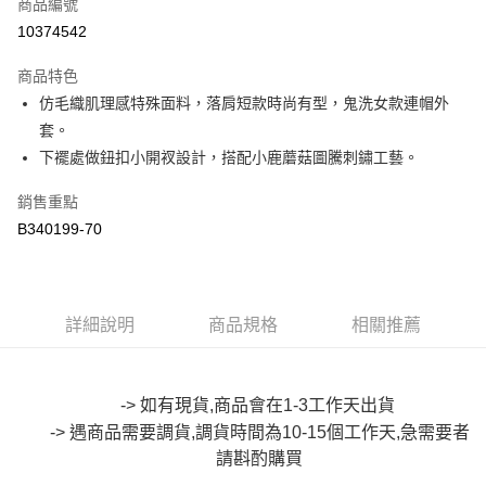
商品編號
超商取貨付款
10374542
LINE Pay
商品特色
Apple Pay
仿毛織肌理感特殊面料，落肩短款時尚有型，鬼洗女款連帽外
套。
街口支付
下襬處做鈕扣小開衩設計，搭配小鹿蘑菇圖騰刺鏽工藝。
悠遊付
銷售重點
Google Pay
B340199-70
全盈+PAY
大哥付你分期
詳細說明
商品規格
相關推薦
相關說明
【大哥付你分期使用說明】
AFTEE先享後付
1.本服務由台灣大哥大提供，台灣大哥大用戶可立即使用無須另外申請。
2.付款方式選擇「大哥付你分期」，訂單成立後會自動跳轉到大哥付的交易
相關說明
-> 如有現貨,商品會在1-3工作天出貨
流程，驗證手機門號後，選擇欲分期的期數、繳款截止日，確認付款後即完
【關於「AFTEE先享後付」】
成交易。
-> 遇商品需要調貨,調貨時間為10-15個工作天,急需要者
ATM付款
AFTEE先享後付是「在收到商品之後才付款」的支付方式。 讓您購物簡單
3.實際核准額度、可分期數及費用金額請依後續交易確認頁面所載為準。
便利好安心！
請斟酌購買
4.訂單成立30分鐘內，如未前往確認交易或遇審核未通過，訂單將自動取
１．簡單：不需註冊會員、不需綁卡、不需儲值。