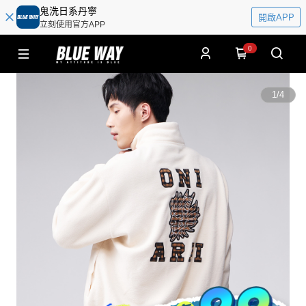
鬼洗日系丹寧
開啟APP
立刻使用官方APP
0
1
/
4