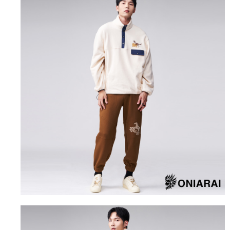
運送方式
消。如遇「轉專審核」未通過狀況，表示未達大哥付你分期系統評分，恕無
２．便利：只要手機號碼，簡訊認證，即可結帳。
法說明評估內容。
３．安心：先確認商品／服務後，再付款。
全家取貨付款
【繳款方式說明】
1.分期款項不併入電信帳單，「大哥付你分期」於每月結算日後寄送繳費提
每筆NT$80，滿NT$888(含以上)免運費
【「AFTEE先享後付」結帳流程】
醒簡訊。
１．於結帳方式選擇「AFTEE先享後付」後，將跳轉至「AFTEE先享後付」
2.透過簡訊連結打開帳單後，可選擇「超商條碼／台灣大直營門市／銀行轉
付款後全家取貨
結帳頁面，進行簡訊認證並確認金額後，即可完成結帳。
帳／街口支付／iPASS MONEY」等通路繳費。
２．訂單成立數日內，您將收到繳費通知簡訊。
每筆NT$80，滿NT$888(含以上)免運費
３．收到繳費通知簡訊後14天內，點擊此簡訊中的連結，可透過四大超商／
【注意事項】
ATM／網路銀行／等多元方式進行付款，方視為交易完成。
萊爾富取貨付款
1.本服務係由「台灣大哥大股份有限公司」（以下簡稱本公司）所提供，讓
※ 請注意：結帳手續完成當下不需立刻繳費，但若您需要取消訂單，請聯絡
用戶於交易時，得透過本服務購買商品或服務，並由商店將買賣／分期付款
每筆NT$60，滿NT$3,000(含以上)免運費
購買商品的店家。未經商家同意取消之訂單仍視為有效，需透過AFTEE先享
買賣價金債權讓與本公司後，依約使用本公司帳單繳交帳款。
後付繳納相關費用。
2.基於同意付款使用「大哥付你分期」之契約關係目的，商店將以您的個人
付款後萊爾富取貨
※ 交易是否成功請以「AFTEE先享後付 」之結帳頁面顯示為準，若有關於
資料（包含姓名、電話或地址）提供予台灣大哥大進項蒐集、處理及利用，
是否繳費成功／繳費後需取消欲退款等相關疑問，請聯繫「AFTEE先享後付
每筆NT$60，滿NT$3,000(含以上)免運費
由本公司與您本人進行分期帳單所需資料之確認、核對及更正。
客戶支援中心」
https://netprotections.freshdesk.com/support/home
3.完整用戶服務條款，請詳閱以下連結：
https://oppay.tw/userRule
7-11取貨付款
【注意事項】
１．透過由恩沛科技股份有限公司提供之「AFTEE先享後付」服務完成之交
每筆NT$80，滿NT$3,000(含以上)免運費
易，需依本服務之必要範圍內提供個人資料，並將交易相關給付款項請求債
權轉讓予恩沛科技股份有限公司。
付款後7-11取貨
２．關於個人資料處理事宜，請瀏覽以下網址：
每筆NT$80，滿NT$3,000(含以上)免運費
https://aftee.tw/terms/#terms3
３．未成年的使用者請事先徵得法定代理人或監護人之同意方可使用
宅配
「AFTEE先享後付」，若未經同意申辦者引起之損失，本公司不負相關責
任。
每筆NT$100，滿NT$3,000(含以上)免運費