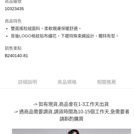
商品編號
超商取貨付款
10323435
LINE Pay
商品特色
Apple Pay
雙面搖粒絨面料，柔軟親膚保暖舒適。
背後LOGO格紋貼布繡花，下襬特殊束繩設計，獨特有型。
街口支付
銷售重點
悠遊付
B240140-81
Google Pay
全盈+PAY
詳細說明
商品規格
相關推薦
大哥付你分期
相關說明
【大哥付你分期使用說明】
AFTEE先享後付
1.本服務由台灣大哥大提供，台灣大哥大用戶可立即使用無須另外申請。
-> 如有現貨,商品會在1-3工作天出貨
2.付款方式選擇「大哥付你分期」，訂單成立後會自動跳轉到大哥付的交易
相關說明
-> 遇商品需要調貨,調貨時間為10-15個工作天,急需要者
流程，驗證手機門號後，選擇欲分期的期數、繳款截止日，確認付款後即完
【關於「AFTEE先享後付」】
成交易。
請斟酌購買
ATM付款
AFTEE先享後付是「在收到商品之後才付款」的支付方式。 讓您購物簡單
3.實際核准額度、可分期數及費用金額請依後續交易確認頁面所載為準。
便利好安心！
4.訂單成立30分鐘內，如未前往確認交易或遇審核未通過，訂單將自動取
１．簡單：不需註冊會員、不需綁卡、不需儲值。