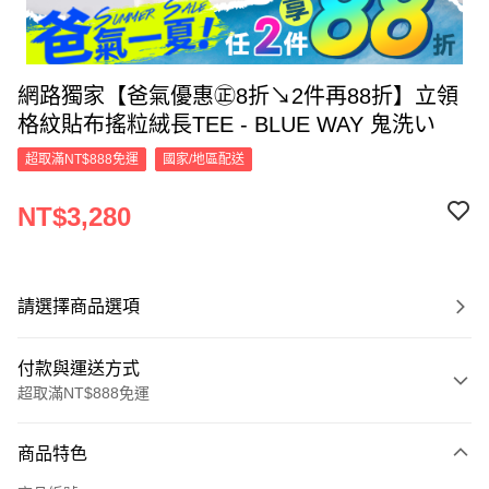
網路獨家【爸氣優惠㊣8折↘2件再88折】立領
格紋貼布搖粒絨長TEE - BLUE WAY 鬼洗い
超取滿NT$888免運
國家/地區配送
NT$3,280
請選擇商品選項
付款與運送方式
超取滿NT$888免運
付款方式
商品特色
信用卡一次付款