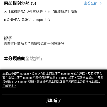
商品相關分類 (5)
查看全部
🔥【專櫃新品】2件再88折
✨【專櫃新品】鬼洗
∎ ONIARAI 鬼洗い
tops 上衣
評價
喜歡這個商品嗎？購買後給他一個好評吧
本分類熱銷
全站排行
本網站中使用 cookie，欲查詢有關本網站使用 cookie 方式之詳情，及若您不希
熱門標籤
望在電腦上使用 cookie 時應如何變更電腦的 cookie 設定，請參閱本網站「
隱私
權條款
」之 Cookie 聲明。您繼續使用本網站即表示您同意本公司得按本網站使
用條款之 Cookie 聲明使用 cookie。
了解更多 >
我知道了