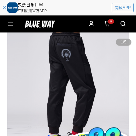
鬼洗日系丹寧
開啟APP
立刻使用官方APP
0
1
/
5