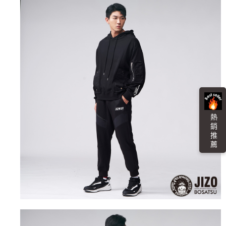
任。
每筆NT$100，滿NT$3,000(含以上)免運費
４．使用「AFTEE先享後付」時，將依據個別帳號之用戶狀況，依本公司即
時審查核予不同之上限額度；若仍有額度不足之情形，本公司將視審查結果
海外配送
查看運費
請求用戶進行身份認證。
５．嚴禁一人註冊多個帳號或使用他人資訊註冊。若發現惡意使用之情形，
恩沛科技股份有限公司將有權停止該用戶之使用額度並採取法律行動。
熱 銷 推 薦