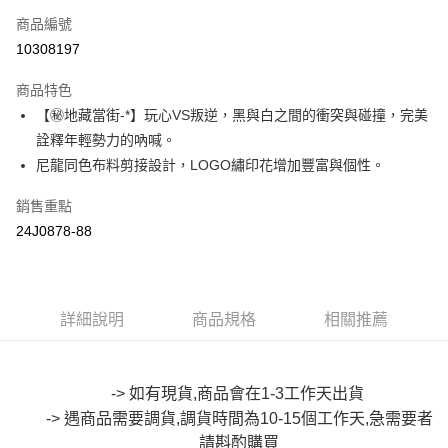
商品編號
超商取貨付款
10308197
LINE Pay
商品特色
Apple Pay
【㊙地藏當街-*】玩心VS叛逆，黑與白之間的衝突與碰撞，完美
詮釋年輕勢力的吶喊。
街口支付
尼龍同色布料剪接設計，LOGO繡印花增加豐富與個性。
悠遊付
銷售重點
Google Pay
24J0878-88
全盈+PAY
大哥付你分期
詳細說明
商品規格
相關推薦
相關說明
【大哥付你分期使用說明】
AFTEE先享後付
1.本服務由台灣大哥大提供，台灣大哥大用戶可立即使用無須另外申請。
2.付款方式選擇「大哥付你分期」，訂單成立後會自動跳轉到大哥付的交易
相關說明
-> 如有現貨,商品會在1-3工作天出貨
流程，驗證手機門號後，選擇欲分期的期數、繳款截止日，確認付款後即完
【關於「AFTEE先享後付」】
成交易。
-> 遇商品需要調貨,調貨時間為10-15個工作天,急需要者
ATM付款
AFTEE先享後付是「在收到商品之後才付款」的支付方式。 讓您購物簡單
3.實際核准額度、可分期數及費用金額請依後續交易確認頁面所載為準。
便利好安心！
請斟酌購買