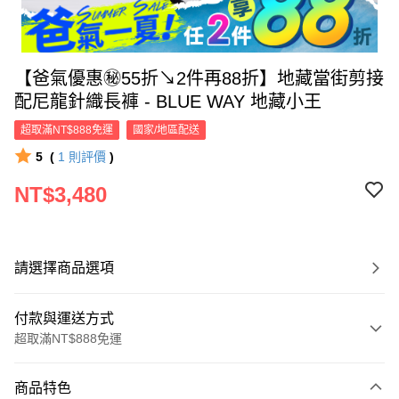
【爸氣優惠㊙55折↘2件再88折】地藏當街剪接
配尼龍針織長褲 - BLUE WAY 地藏小王
超取滿NT$888免運
國家/地區配送
5
(
1
則評價
)
NT$3,480
請選擇商品選項
付款與運送方式
超取滿NT$888免運
付款方式
商品特色
信用卡一次付款