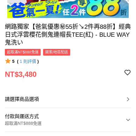
網路獨家【爸氣優惠㊙55折↘2件再88折】經典
日式浮雲櫻花側鬼連帽長TEE(紅) - BLUE WAY
鬼洗い
超取滿NT$888免運
國家/地區配送
5
(
1
則評價
)
NT$3,480
請選擇商品選項
付款與運送方式
超取滿NT$888免運
付款方式