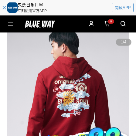
鬼洗日系丹寧
開啟APP
立刻使用官方APP
0
1
/
4