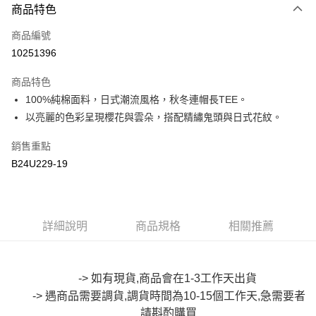
商品特色
信用卡一次付款
商品編號
超商取貨付款
10251396
LINE Pay
商品特色
Apple Pay
100%純棉面料，日式潮流風格，秋冬連帽長TEE。
以亮麗的色彩呈現櫻花與雲朵，搭配精繡鬼頭與日式花紋。
街口支付
銷售重點
悠遊付
B24U229-19
Google Pay
全盈+PAY
詳細說明
商品規格
相關推薦
大哥付你分期
相關說明
【大哥付你分期使用說明】
AFTEE先享後付
1.本服務由台灣大哥大提供，台灣大哥大用戶可立即使用無須另外申請。
-> 如有現貨,商品會在1-3工作天出貨
2.付款方式選擇「大哥付你分期」，訂單成立後會自動跳轉到大哥付的交易
相關說明
-> 遇商品需要調貨,調貨時間為10-15個工作天,急需要者
流程，驗證手機門號後，選擇欲分期的期數、繳款截止日，確認付款後即完
【關於「AFTEE先享後付」】
成交易。
請斟酌購買
ATM付款