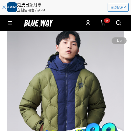
鬼洗日系丹寧
開啟APP
立刻使用官方APP
0
1
/
5