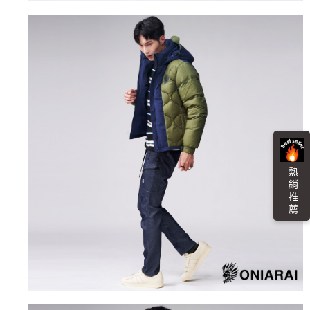
任。
每筆NT$100，滿NT$3,000(含以上)免運費
４．使用「AFTEE先享後付」時，將依據個別帳號之用戶狀況，依本公司即
時審查核予不同之上限額度；若仍有額度不足之情形，本公司將視審查結果
海外配送
查看運費
請求用戶進行身份認證。
５．嚴禁一人註冊多個帳號或使用他人資訊註冊。若發現惡意使用之情形，
恩沛科技股份有限公司將有權停止該用戶之使用額度並採取法律行動。
熱 銷 推 薦