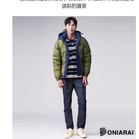
4.訂單成立30分鐘內，如未前往確認交易或遇審核未通過，訂單將自動取
１．簡單：不需註冊會員、不需綁卡、不需儲值。
請斟酌購買
運送方式
消。如遇「轉專審核」未通過狀況，表示未達大哥付你分期系統評分，恕無
２．便利：只要手機號碼，簡訊認證，即可結帳。
法說明評估內容。
３．安心：先確認商品／服務後，再付款。
全家取貨付款
【繳款方式說明】
1.分期款項不併入電信帳單，「大哥付你分期」於每月結算日後寄送繳費提
每筆NT$80，滿NT$888(含以上)免運費
【「AFTEE先享後付」結帳流程】
醒簡訊。
１．於結帳方式選擇「AFTEE先享後付」後，將跳轉至「AFTEE先享後付」
2.透過簡訊連結打開帳單後，可選擇「超商條碼／台灣大直營門市／銀行轉
付款後全家取貨
結帳頁面，進行簡訊認證並確認金額後，即可完成結帳。
帳／街口支付／iPASS MONEY」等通路繳費。
２．訂單成立數日內，您將收到繳費通知簡訊。
每筆NT$80，滿NT$888(含以上)免運費
３．收到繳費通知簡訊後14天內，點擊此簡訊中的連結，可透過四大超商／
【注意事項】
ATM／網路銀行／等多元方式進行付款，方視為交易完成。
萊爾富取貨付款
1.本服務係由「台灣大哥大股份有限公司」（以下簡稱本公司）所提供，讓
※ 請注意：結帳手續完成當下不需立刻繳費，但若您需要取消訂單，請聯絡
用戶於交易時，得透過本服務購買商品或服務，並由商店將買賣／分期付款
每筆NT$60，滿NT$3,000(含以上)免運費
購買商品的店家。未經商家同意取消之訂單仍視為有效，需透過AFTEE先享
買賣價金債權讓與本公司後，依約使用本公司帳單繳交帳款。
後付繳納相關費用。
2.基於同意付款使用「大哥付你分期」之契約關係目的，商店將以您的個人
付款後萊爾富取貨
※ 交易是否成功請以「AFTEE先享後付 」之結帳頁面顯示為準，若有關於
資料（包含姓名、電話或地址）提供予台灣大哥大進項蒐集、處理及利用，
是否繳費成功／繳費後需取消欲退款等相關疑問，請聯繫「AFTEE先享後付
每筆NT$60，滿NT$3,000(含以上)免運費
由本公司與您本人進行分期帳單所需資料之確認、核對及更正。
客戶支援中心」
https://netprotections.freshdesk.com/support/home
3.完整用戶服務條款，請詳閱以下連結：
https://oppay.tw/userRule
7-11取貨付款
【注意事項】
１．透過由恩沛科技股份有限公司提供之「AFTEE先享後付」服務完成之交
每筆NT$80，滿NT$3,000(含以上)免運費
易，需依本服務之必要範圍內提供個人資料，並將交易相關給付款項請求債
權轉讓予恩沛科技股份有限公司。
付款後7-11取貨
２．關於個人資料處理事宜，請瀏覽以下網址：
每筆NT$80，滿NT$3,000(含以上)免運費
https://aftee.tw/terms/#terms3
３．未成年的使用者請事先徵得法定代理人或監護人之同意方可使用
宅配
「AFTEE先享後付」，若未經同意申辦者引起之損失，本公司不負相關責