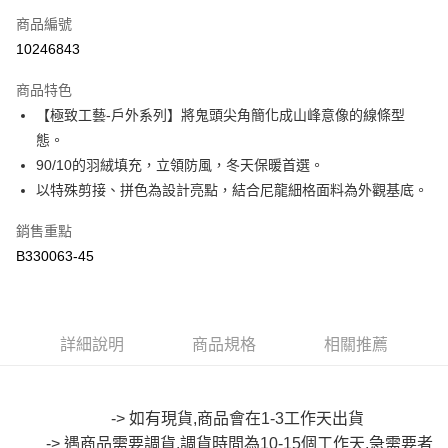
商品編號
超商取貨付款
10246843
LINE Pay
商品特色
Apple Pay
【極致工藝-戶外系列】將鬼頭尖角簡化成山峰意像的線條型
態。
街口支付
90/10的羽絨填充，立領防風，冬天保暖首選。
悠遊付
以特殊剪接、拼色為設計亮點，結合尼龍細格面料為外觀基底。
Google Pay
銷售重點
B330063-45
全盈+PAY
大哥付你分期
相關說明
【大哥付你分期使用說明】
詳細說明
商品規格
相關推薦
AFTEE先享後付
1.本服務由台灣大哥大提供，台灣大哥大用戶可立即使用無須另外申請。
2.付款方式選擇「大哥付你分期」，訂單成立後會自動跳轉到大哥付的交易
相關說明
流程，驗證手機門號後，選擇欲分期的期數、繳款截止日，確認付款後即完
【關於「AFTEE先享後付」】
成交易。
-> 如有現貨,商品會在1-3工作天出貨
ATM付款
AFTEE先享後付是「在收到商品之後才付款」的支付方式。 讓您購物簡單
3.實際核准額度、可分期數及費用金額請依後續交易確認頁面所載為準。
便利好安心！
-> 遇商品需要調貨,調貨時間為10-15個工作天,急需要者