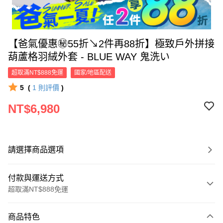
【爸氣優惠㊙55折↘2件再88折】極致戶外拼接
葫蘆格羽絨外套 - BLUE WAY 鬼洗い
超取滿NT$888免運
國家/地區配送
5
(
1
則評價
)
NT$6,980
請選擇商品選項
付款與運送方式
超取滿NT$888免運
付款方式
商品特色
信用卡一次付款