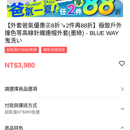
【外套爸氣優惠㊣8折↘2件再88折】極致戶外
撞色等高線針織連帽外套(墨綠) - BLUE WAY
鬼洗い
超取滿NT$888免運
國家/地區配送
NT$3,980
請選擇商品選項
付款與運送方式
超取滿NT$888免運
付款方式
商品特色