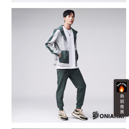
「AFTEE先享後付」，若未經同意申辦者引起之損失，本公司不負相關責
任。
每筆NT$100，滿NT$3,000(含以上)免運費
４．使用「AFTEE先享後付」時，將依據個別帳號之用戶狀況，依本公司即
時審查核予不同之上限額度；若仍有額度不足之情形，本公司將視審查結果
海外配送
查看運費
請求用戶進行身份認證。
５．嚴禁一人註冊多個帳號或使用他人資訊註冊。若發現惡意使用之情形，
恩沛科技股份有限公司將有權停止該用戶之使用額度並採取法律行動。
熱 銷 推 薦