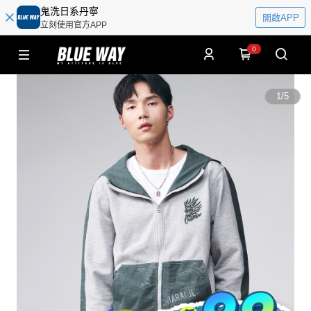
鬼洗日系丹寧
開啟APP
立刻使用官方APP
0
1
/
5