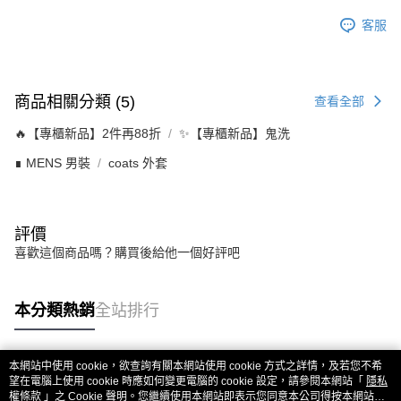
客服
商品相關分類 (5)
查看全部
🔥【專櫃新品】2件再88折
✨【專櫃新品】鬼洗
∎ MENS 男裝
coats 外套
評價
喜歡這個商品嗎？購買後給他一個好評吧
本分類熱銷
全站排行
本網站中使用 cookie，欲查詢有關本網站使用 cookie 方式之詳情，及若您不希
熱門標籤
望在電腦上使用 cookie 時應如何變更電腦的 cookie 設定，請參閱本網站「
隱私
權條款
」之 Cookie 聲明。您繼續使用本網站即表示您同意本公司得按本網站使