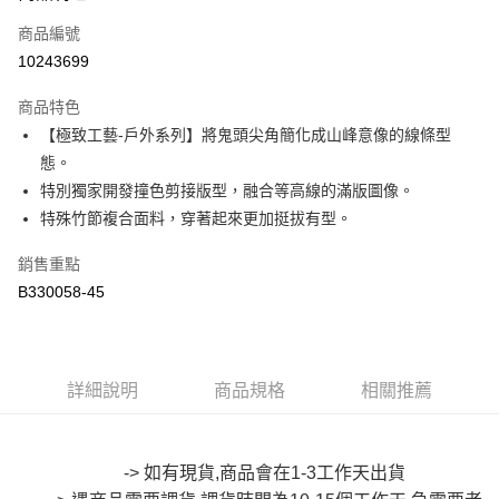
信用卡一次付款
商品編號
超商取貨付款
10243699
LINE Pay
商品特色
Apple Pay
【極致工藝-戶外系列】將鬼頭尖角簡化成山峰意像的線條型
態。
街口支付
特別獨家開發撞色剪接版型，融合等高線的滿版圖像。
悠遊付
特殊竹節複合面料，穿著起來更加挺拔有型。
Google Pay
銷售重點
B330058-45
全盈+PAY
大哥付你分期
相關說明
【大哥付你分期使用說明】
詳細說明
商品規格
相關推薦
AFTEE先享後付
1.本服務由台灣大哥大提供，台灣大哥大用戶可立即使用無須另外申請。
2.付款方式選擇「大哥付你分期」，訂單成立後會自動跳轉到大哥付的交易
相關說明
流程，驗證手機門號後，選擇欲分期的期數、繳款截止日，確認付款後即完
【關於「AFTEE先享後付」】
成交易。
-> 如有現貨,商品會在1-3工作天出貨
ATM付款
AFTEE先享後付是「在收到商品之後才付款」的支付方式。 讓您購物簡單
3.實際核准額度、可分期數及費用金額請依後續交易確認頁面所載為準。
便利好安心！