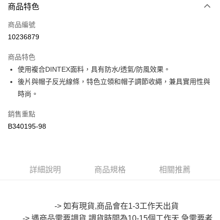
商品特色
信用卡一次付款
商品編號
超商取貨付款
10236879
LINE Pay
商品特色
Apple Pay
使用複合DINTEX面料，具有防水/透氣/防風效果。
後片與帽子反光線條，特色立領和帽子調節收繩，兼具實用性與
街口支付
時尚。
悠遊付
銷售重點
Google Pay
B340195-98
全盈+PAY
大哥付你分期
詳細說明
商品規格
相關推薦
相關說明
【大哥付你分期使用說明】
AFTEE先享後付
1.本服務由台灣大哥大提供，台灣大哥大用戶可立即使用無須另外申請。
2.付款方式選擇「大哥付你分期」，訂單成立後會自動跳轉到大哥付的交易
相關說明
-> 如有現貨,商品會在1-3工作天出貨
流程，驗證手機門號後，選擇欲分期的期數、繳款截止日，確認付款後即完
【關於「AFTEE先享後付」】
成交易。
-> 遇商品需要調貨,調貨時間為10-15個工作天,急需要者
ATM付款