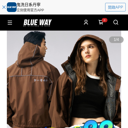
鬼洗日系丹寧
開啟APP
立刻使用官方APP
0
1
/
4