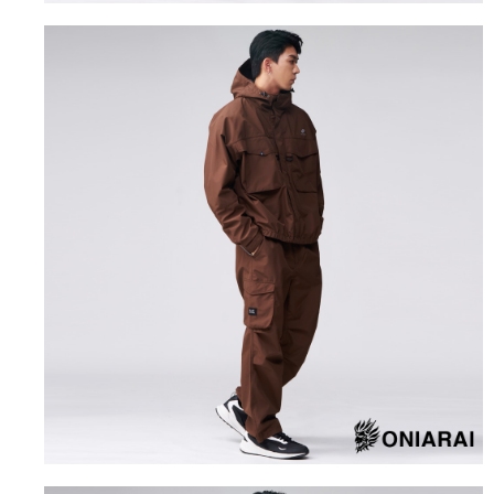
３．未成年的使用者請事先徵得法定代理人或監護人之同意方可使用
宅配
「AFTEE先享後付」，若未經同意申辦者引起之損失，本公司不負相關責
任。
每筆NT$100，滿NT$3,000(含以上)免運費
４．使用「AFTEE先享後付」時，將依據個別帳號之用戶狀況，依本公司即
時審查核予不同之上限額度；若仍有額度不足之情形，本公司將視審查結果
海外配送
查看運費
請求用戶進行身份認證。
５．嚴禁一人註冊多個帳號或使用他人資訊註冊。若發現惡意使用之情形，
恩沛科技股份有限公司將有權停止該用戶之使用額度並採取法律行動。