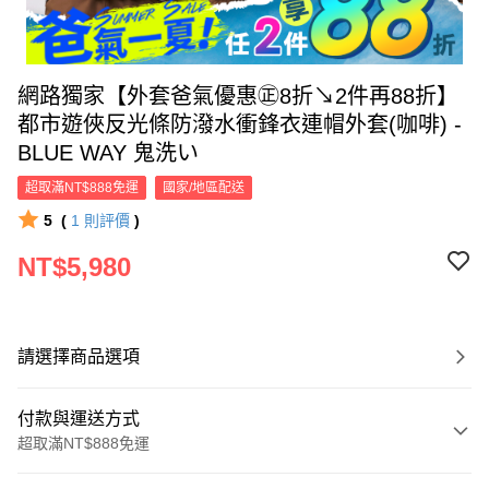
網路獨家【外套爸氣優惠㊣8折↘2件再88折】
都市遊俠反光條防潑水衝鋒衣連帽外套(咖啡) -
BLUE WAY 鬼洗い
超取滿NT$888免運
國家/地區配送
5
(
1
則評價
)
NT$5,980
請選擇商品選項
付款與運送方式
超取滿NT$888免運
付款方式