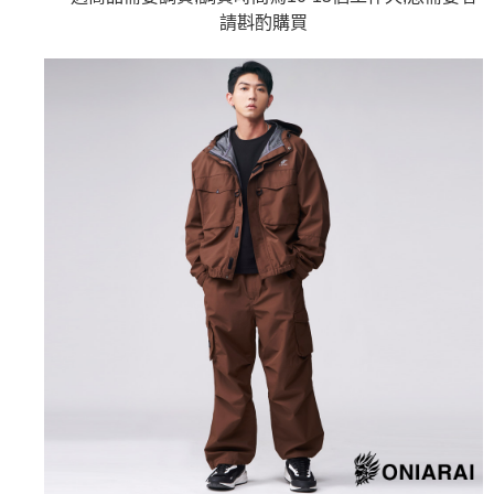
AFTEE先享後付是「在收到商品之後才付款」的支付方式。 讓您購物簡單
3.實際核准額度、可分期數及費用金額請依後續交易確認頁面所載為準。
便利好安心！
請斟酌購買
4.訂單成立30分鐘內，如未前往確認交易或遇審核未通過，訂單將自動取
１．簡單：不需註冊會員、不需綁卡、不需儲值。
運送方式
消。如遇「轉專審核」未通過狀況，表示未達大哥付你分期系統評分，恕無
２．便利：只要手機號碼，簡訊認證，即可結帳。
法說明評估內容。
３．安心：先確認商品／服務後，再付款。
全家取貨付款
【繳款方式說明】
1.分期款項不併入電信帳單，「大哥付你分期」於每月結算日後寄送繳費提
每筆NT$80，滿NT$888(含以上)免運費
【「AFTEE先享後付」結帳流程】
醒簡訊。
１．於結帳方式選擇「AFTEE先享後付」後，將跳轉至「AFTEE先享後付」
2.透過簡訊連結打開帳單後，可選擇「超商條碼／台灣大直營門市／銀行轉
付款後全家取貨
結帳頁面，進行簡訊認證並確認金額後，即可完成結帳。
帳／街口支付／iPASS MONEY」等通路繳費。
２．訂單成立數日內，您將收到繳費通知簡訊。
每筆NT$80，滿NT$888(含以上)免運費
３．收到繳費通知簡訊後14天內，點擊此簡訊中的連結，可透過四大超商／
【注意事項】
ATM／網路銀行／等多元方式進行付款，方視為交易完成。
萊爾富取貨付款
1.本服務係由「台灣大哥大股份有限公司」（以下簡稱本公司）所提供，讓
※ 請注意：結帳手續完成當下不需立刻繳費，但若您需要取消訂單，請聯絡
用戶於交易時，得透過本服務購買商品或服務，並由商店將買賣／分期付款
每筆NT$60，滿NT$3,000(含以上)免運費
購買商品的店家。未經商家同意取消之訂單仍視為有效，需透過AFTEE先享
買賣價金債權讓與本公司後，依約使用本公司帳單繳交帳款。
後付繳納相關費用。
2.基於同意付款使用「大哥付你分期」之契約關係目的，商店將以您的個人
付款後萊爾富取貨
※ 交易是否成功請以「AFTEE先享後付 」之結帳頁面顯示為準，若有關於
資料（包含姓名、電話或地址）提供予台灣大哥大進項蒐集、處理及利用，
是否繳費成功／繳費後需取消欲退款等相關疑問，請聯繫「AFTEE先享後付
每筆NT$60，滿NT$3,000(含以上)免運費
由本公司與您本人進行分期帳單所需資料之確認、核對及更正。
客戶支援中心」
https://netprotections.freshdesk.com/support/home
3.完整用戶服務條款，請詳閱以下連結：
https://oppay.tw/userRule
7-11取貨付款
【注意事項】
１．透過由恩沛科技股份有限公司提供之「AFTEE先享後付」服務完成之交
每筆NT$80，滿NT$3,000(含以上)免運費
易，需依本服務之必要範圍內提供個人資料，並將交易相關給付款項請求債
權轉讓予恩沛科技股份有限公司。
付款後7-11取貨
２．關於個人資料處理事宜，請瀏覽以下網址：
每筆NT$80，滿NT$3,000(含以上)免運費
https://aftee.tw/terms/#terms3