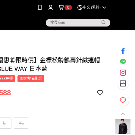
0
中文 (繁體)
優惠㊣限時價】金標松齡鶴壽針織連帽
BLUE WAY 日本藍
888免運
國家/地區配送
588
L
XL