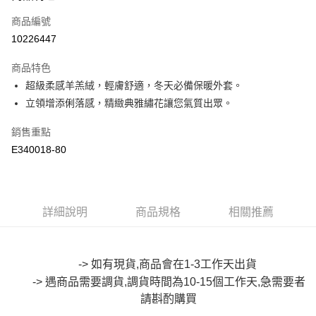
信用卡一次付款
商品編號
超商取貨付款
10226447
LINE Pay
商品特色
Apple Pay
超級柔感羊羔絨，輕膚舒適，冬天必備保暖外套。
立領增添俐落感，精緻典雅繡花讓您氣質出眾。
街口支付
銷售重點
悠遊付
E340018-80
Google Pay
全盈+PAY
詳細說明
商品規格
相關推薦
大哥付你分期
相關說明
【大哥付你分期使用說明】
AFTEE先享後付
1.本服務由台灣大哥大提供，台灣大哥大用戶可立即使用無須另外申請。
-> 如有現貨,商品會在1-3工作天出貨
2.付款方式選擇「大哥付你分期」，訂單成立後會自動跳轉到大哥付的交易
相關說明
-> 遇商品需要調貨,調貨時間為10-15個工作天,急需要者
流程，驗證手機門號後，選擇欲分期的期數、繳款截止日，確認付款後即完
【關於「AFTEE先享後付」】
成交易。
請斟酌
購買
ATM付款
AFTEE先享後付是「在收到商品之後才付款」的支付方式。 讓您購物簡單
3.實際核准額度、可分期數及費用金額請依後續交易確認頁面所載為準。
便利好安心！