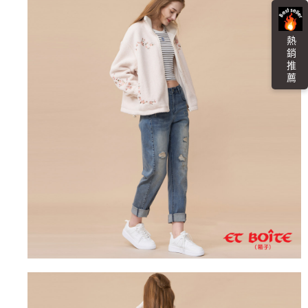
「AFTEE先享後付」，若未經同意申辦者引起之損失，本公司不負相關責
任。
每筆NT$100，滿NT$3,000(含以上)免運費
４．使用「AFTEE先享後付」時，將依據個別帳號之用戶狀況，依本公司即
時審查核予不同之上限額度；若仍有額度不足之情形，本公司將視審查結果
海外配送
查看運費
熱 銷 推 薦
請求用戶進行身份認證。
５．嚴禁一人註冊多個帳號或使用他人資訊註冊。若發現惡意使用之情形，
恩沛科技股份有限公司將有權停止該用戶之使用額度並採取法律行動。