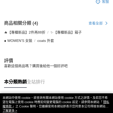
客服
商品相關分類 (4)
查看全部
🔥【專櫃新品】2件再88折
✨【專櫃新品】箱子
∎ WOMEN'S 女裝
coats 外套
評價
喜歡這個商品嗎？購買後給他一個好評吧
本分類熱銷
全站排行
本網站中使用 cookie，欲查詢有關本網站使用 cookie 方式之詳情，及若您不希
熱門標籤
望在電腦上使用 cookie 時應如何變更電腦的 cookie 設定，請參閱本網站「
隱私
權條款
」之 Cookie 聲明。您繼續使用本網站即表示您同意本公司得按本網站使
用條款之 Cookie 聲明使用 cookie。
了解更多 >