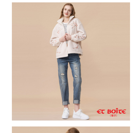
4.訂單成立30分鐘內，如未前往確認交易或遇審核未通過，訂單將自動取
１．簡單：不需註冊會員、不需綁卡、不需儲值。
運送方式
消。如遇「轉專審核」未通過狀況，表示未達大哥付你分期系統評分，恕無
２．便利：只要手機號碼，簡訊認證，即可結帳。
法說明評估內容。
３．安心：先確認商品／服務後，再付款。
全家取貨付款
【繳款方式說明】
1.分期款項不併入電信帳單，「大哥付你分期」於每月結算日後寄送繳費提
每筆NT$80，滿NT$888(含以上)免運費
【「AFTEE先享後付」結帳流程】
醒簡訊。
１．於結帳方式選擇「AFTEE先享後付」後，將跳轉至「AFTEE先享後付」
2.透過簡訊連結打開帳單後，可選擇「超商條碼／台灣大直營門市／銀行轉
付款後全家取貨
結帳頁面，進行簡訊認證並確認金額後，即可完成結帳。
帳／街口支付／iPASS MONEY」等通路繳費。
２．訂單成立數日內，您將收到繳費通知簡訊。
每筆NT$80，滿NT$888(含以上)免運費
３．收到繳費通知簡訊後14天內，點擊此簡訊中的連結，可透過四大超商／
【注意事項】
ATM／網路銀行／等多元方式進行付款，方視為交易完成。
萊爾富取貨付款
1.本服務係由「台灣大哥大股份有限公司」（以下簡稱本公司）所提供，讓
※ 請注意：結帳手續完成當下不需立刻繳費，但若您需要取消訂單，請聯絡
用戶於交易時，得透過本服務購買商品或服務，並由商店將買賣／分期付款
每筆NT$60，滿NT$3,000(含以上)免運費
購買商品的店家。未經商家同意取消之訂單仍視為有效，需透過AFTEE先享
買賣價金債權讓與本公司後，依約使用本公司帳單繳交帳款。
後付繳納相關費用。
2.基於同意付款使用「大哥付你分期」之契約關係目的，商店將以您的個人
付款後萊爾富取貨
※ 交易是否成功請以「AFTEE先享後付 」之結帳頁面顯示為準，若有關於
資料（包含姓名、電話或地址）提供予台灣大哥大進項蒐集、處理及利用，
是否繳費成功／繳費後需取消欲退款等相關疑問，請聯繫「AFTEE先享後付
每筆NT$60，滿NT$3,000(含以上)免運費
由本公司與您本人進行分期帳單所需資料之確認、核對及更正。
客戶支援中心」
https://netprotections.freshdesk.com/support/home
3.完整用戶服務條款，請詳閱以下連結：
https://oppay.tw/userRule
7-11取貨付款
【注意事項】
１．透過由恩沛科技股份有限公司提供之「AFTEE先享後付」服務完成之交
每筆NT$80，滿NT$3,000(含以上)免運費
易，需依本服務之必要範圍內提供個人資料，並將交易相關給付款項請求債
權轉讓予恩沛科技股份有限公司。
付款後7-11取貨
２．關於個人資料處理事宜，請瀏覽以下網址：
每筆NT$80，滿NT$3,000(含以上)免運費
https://aftee.tw/terms/#terms3
３．未成年的使用者請事先徵得法定代理人或監護人之同意方可使用
宅配