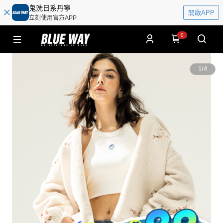
鬼洗日系丹寧
開啟APP
立刻使用官方APP
0
1
/
4