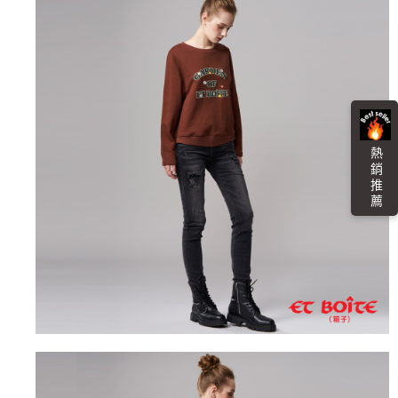
「AFTEE先享後付」，若未經同意申辦者引起之損失，本公司不負相關責
任。
每筆NT$100，滿NT$3,000(含以上)免運費
４．使用「AFTEE先享後付」時，將依據個別帳號之用戶狀況，依本公司即
時審查核予不同之上限額度；若仍有額度不足之情形，本公司將視審查結果
海外配送
查看運費
請求用戶進行身份認證。
５．嚴禁一人註冊多個帳號或使用他人資訊註冊。若發現惡意使用之情形，
恩沛科技股份有限公司將有權停止該用戶之使用額度並採取法律行動。
熱 銷 推 薦