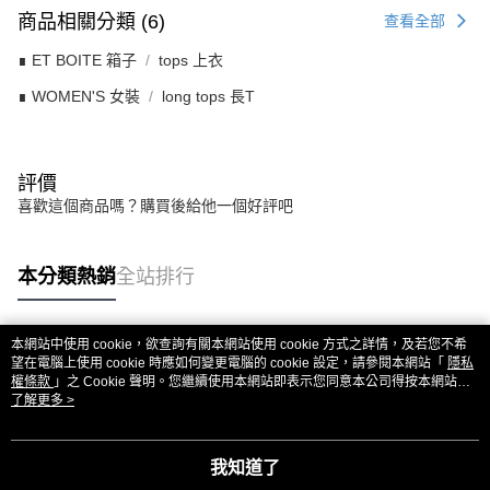
商品相關分類 (6)
查看全部
∎ ET BOITE 箱子
tops 上衣
∎ WOMEN'S 女裝
long tops 長T
評價
喜歡這個商品嗎？購買後給他一個好評吧
本分類熱銷
全站排行
本網站中使用 cookie，欲查詢有關本網站使用 cookie 方式之詳情，及若您不希
熱門標籤
望在電腦上使用 cookie 時應如何變更電腦的 cookie 設定，請參閱本網站「
隱私
權條款
」之 Cookie 聲明。您繼續使用本網站即表示您同意本公司得按本網站使
用條款之 Cookie 聲明使用 cookie。
了解更多 >
我知道了