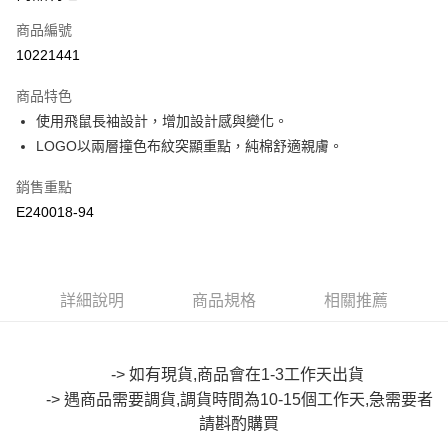
信用卡一次付款
商品編號
超商取貨付款
10221441
LINE Pay
商品特色
Apple Pay
使用飛鼠長袖設計，增加設計感與變化。
LOGO以兩層撞色布紋突顯重點，純棉舒適親膚。
街口支付
銷售重點
悠遊付
E240018-94
Google Pay
全盈+PAY
詳細說明
商品規格
相關推薦
大哥付你分期
相關說明
【大哥付你分期使用說明】
AFTEE先享後付
1.本服務由台灣大哥大提供，台灣大哥大用戶可立即使用無須另外申請。
-> 如有現貨,商品會在1-3工作天出貨
2.付款方式選擇「大哥付你分期」，訂單成立後會自動跳轉到大哥付的交易
相關說明
-> 遇商品需要調貨,調貨時間為10-15個工作天,急需要者
流程，驗證手機門號後，選擇欲分期的期數、繳款截止日，確認付款後即完
【關於「AFTEE先享後付」】
成交易。
請斟酌
購買
ATM付款
AFTEE先享後付是「在收到商品之後才付款」的支付方式。 讓您購物簡單
3.實際核准額度、可分期數及費用金額請依後續交易確認頁面所載為準。
便利好安心！