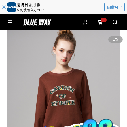
鬼洗日系丹寧
開啟APP
立刻使用官方APP
0
1
/
5