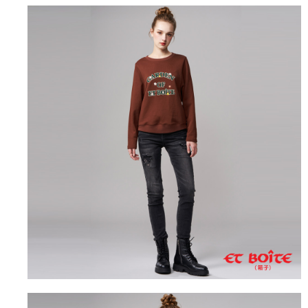
4.訂單成立30分鐘內，如未前往確認交易或遇審核未通過，訂單將自動取
１．簡單：不需註冊會員、不需綁卡、不需儲值。
運送方式
消。如遇「轉專審核」未通過狀況，表示未達大哥付你分期系統評分，恕無
２．便利：只要手機號碼，簡訊認證，即可結帳。
法說明評估內容。
３．安心：先確認商品／服務後，再付款。
全家取貨付款
【繳款方式說明】
1.分期款項不併入電信帳單，「大哥付你分期」於每月結算日後寄送繳費提
每筆NT$80，滿NT$888(含以上)免運費
【「AFTEE先享後付」結帳流程】
醒簡訊。
１．於結帳方式選擇「AFTEE先享後付」後，將跳轉至「AFTEE先享後付」
2.透過簡訊連結打開帳單後，可選擇「超商條碼／台灣大直營門市／銀行轉
付款後全家取貨
結帳頁面，進行簡訊認證並確認金額後，即可完成結帳。
帳／街口支付／iPASS MONEY」等通路繳費。
２．訂單成立數日內，您將收到繳費通知簡訊。
每筆NT$80，滿NT$888(含以上)免運費
３．收到繳費通知簡訊後14天內，點擊此簡訊中的連結，可透過四大超商／
【注意事項】
ATM／網路銀行／等多元方式進行付款，方視為交易完成。
萊爾富取貨付款
1.本服務係由「台灣大哥大股份有限公司」（以下簡稱本公司）所提供，讓
※ 請注意：結帳手續完成當下不需立刻繳費，但若您需要取消訂單，請聯絡
用戶於交易時，得透過本服務購買商品或服務，並由商店將買賣／分期付款
每筆NT$60，滿NT$3,000(含以上)免運費
購買商品的店家。未經商家同意取消之訂單仍視為有效，需透過AFTEE先享
買賣價金債權讓與本公司後，依約使用本公司帳單繳交帳款。
後付繳納相關費用。
2.基於同意付款使用「大哥付你分期」之契約關係目的，商店將以您的個人
付款後萊爾富取貨
※ 交易是否成功請以「AFTEE先享後付 」之結帳頁面顯示為準，若有關於
資料（包含姓名、電話或地址）提供予台灣大哥大進項蒐集、處理及利用，
是否繳費成功／繳費後需取消欲退款等相關疑問，請聯繫「AFTEE先享後付
每筆NT$60，滿NT$3,000(含以上)免運費
由本公司與您本人進行分期帳單所需資料之確認、核對及更正。
客戶支援中心」
https://netprotections.freshdesk.com/support/home
3.完整用戶服務條款，請詳閱以下連結：
https://oppay.tw/userRule
7-11取貨付款
【注意事項】
１．透過由恩沛科技股份有限公司提供之「AFTEE先享後付」服務完成之交
每筆NT$80，滿NT$3,000(含以上)免運費
易，需依本服務之必要範圍內提供個人資料，並將交易相關給付款項請求債
權轉讓予恩沛科技股份有限公司。
付款後7-11取貨
２．關於個人資料處理事宜，請瀏覽以下網址：
每筆NT$80，滿NT$3,000(含以上)免運費
https://aftee.tw/terms/#terms3
３．未成年的使用者請事先徵得法定代理人或監護人之同意方可使用
宅配