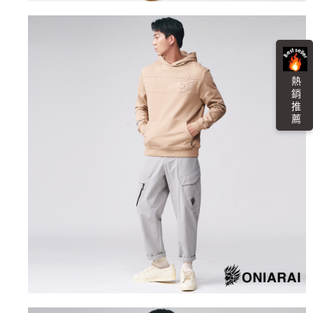
任。
每筆NT$100，滿NT$3,000(含以上)免運費
４．使用「AFTEE先享後付」時，將依據個別帳號之用戶狀況，依本公司即
時審查核予不同之上限額度；若仍有額度不足之情形，本公司將視審查結果
海外配送
查看運費
請求用戶進行身份認證。
５．嚴禁一人註冊多個帳號或使用他人資訊註冊。若發現惡意使用之情形，
恩沛科技股份有限公司將有權停止該用戶之使用額度並採取法律行動。
熱 銷 推 薦