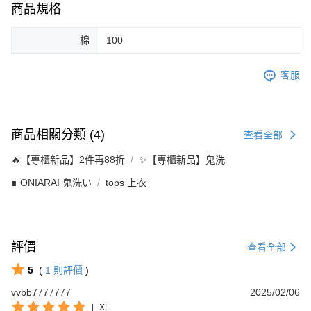
商品規格
棉
100
客服
商品相關分類 (4)
查看全部
🔥【專櫃新品】2件再88折
✨【專櫃新品】鬼洗
∎ ONIARAI 鬼洗い
tops 上衣
評價
查看全部
5
(
1
則評價
)
vvbb7777777
2025/02/06
|
XL