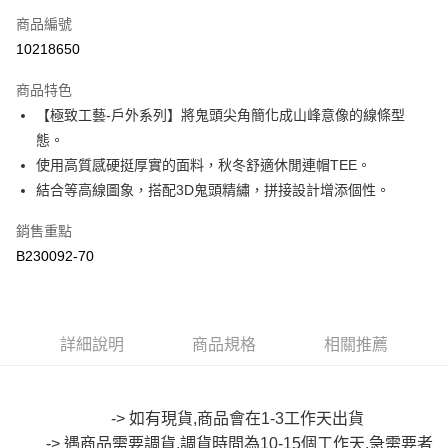
商品編號
超商取貨付款
10218650
LINE Pay
商品特色
Apple Pay
【極致工藝-戶外系列】將鬼頭尖角簡化成山峰意像的線條型
態。
街口支付
使用高質感硬挺厚實的面料，秋冬舒適休閒連帽TEE。
悠遊付
結合等高線圖象，搭配3D鬼頭精繡，拼接設計增添個性。
Google Pay
銷售重點
B230092-70
全盈+PAY
大哥付你分期
相關說明
【大哥付你分期使用說明】
詳細說明
商品規格
相關推薦
AFTEE先享後付
1.本服務由台灣大哥大提供，台灣大哥大用戶可立即使用無須另外申請。
2.付款方式選擇「大哥付你分期」，訂單成立後會自動跳轉到大哥付的交易
相關說明
流程，驗證手機門號後，選擇欲分期的期數、繳款截止日，確認付款後即完
【關於「AFTEE先享後付」】
成交易。
-> 如有現貨,商品會在1-3工作天出貨
ATM付款
AFTEE先享後付是「在收到商品之後才付款」的支付方式。 讓您購物簡單
3.實際核准額度、可分期數及費用金額請依後續交易確認頁面所載為準。
便利好安心！
-> 遇商品需要調貨,調貨時間為10-15個工作天,急需要者