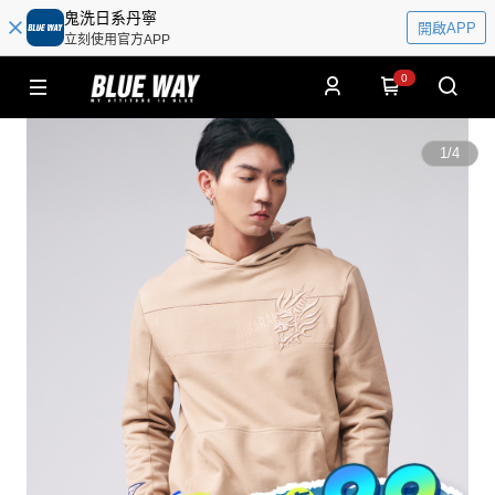
鬼洗日系丹寧
開啟APP
立刻使用官方APP
0
1
/
4