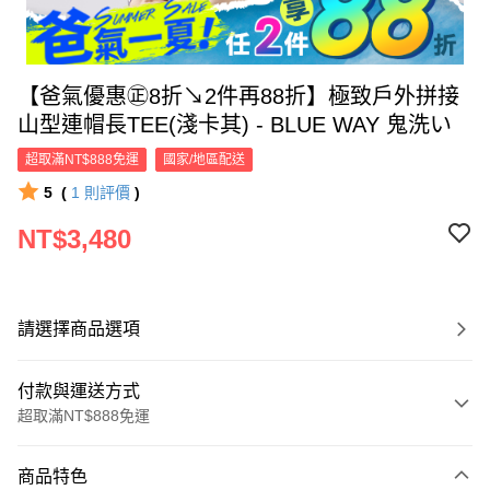
【爸氣優惠㊣8折↘2件再88折】極致戶外拼接
山型連帽長TEE(淺卡其) - BLUE WAY 鬼洗い
超取滿NT$888免運
國家/地區配送
5
(
1
則評價
)
NT$3,480
請選擇商品選項
付款與運送方式
超取滿NT$888免運
付款方式
商品特色
信用卡一次付款