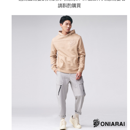
4.訂單成立30分鐘內，如未前往確認交易或遇審核未通過，訂單將自動取
１．簡單：不需註冊會員、不需綁卡、不需儲值。
請斟酌購買
運送方式
消。如遇「轉專審核」未通過狀況，表示未達大哥付你分期系統評分，恕無
２．便利：只要手機號碼，簡訊認證，即可結帳。
法說明評估內容。
３．安心：先確認商品／服務後，再付款。
全家取貨付款
【繳款方式說明】
1.分期款項不併入電信帳單，「大哥付你分期」於每月結算日後寄送繳費提
每筆NT$80，滿NT$888(含以上)免運費
【「AFTEE先享後付」結帳流程】
醒簡訊。
１．於結帳方式選擇「AFTEE先享後付」後，將跳轉至「AFTEE先享後付」
2.透過簡訊連結打開帳單後，可選擇「超商條碼／台灣大直營門市／銀行轉
付款後全家取貨
結帳頁面，進行簡訊認證並確認金額後，即可完成結帳。
帳／街口支付／iPASS MONEY」等通路繳費。
２．訂單成立數日內，您將收到繳費通知簡訊。
每筆NT$80，滿NT$888(含以上)免運費
３．收到繳費通知簡訊後14天內，點擊此簡訊中的連結，可透過四大超商／
【注意事項】
ATM／網路銀行／等多元方式進行付款，方視為交易完成。
萊爾富取貨付款
1.本服務係由「台灣大哥大股份有限公司」（以下簡稱本公司）所提供，讓
※ 請注意：結帳手續完成當下不需立刻繳費，但若您需要取消訂單，請聯絡
用戶於交易時，得透過本服務購買商品或服務，並由商店將買賣／分期付款
每筆NT$60，滿NT$3,000(含以上)免運費
購買商品的店家。未經商家同意取消之訂單仍視為有效，需透過AFTEE先享
買賣價金債權讓與本公司後，依約使用本公司帳單繳交帳款。
後付繳納相關費用。
2.基於同意付款使用「大哥付你分期」之契約關係目的，商店將以您的個人
付款後萊爾富取貨
※ 交易是否成功請以「AFTEE先享後付 」之結帳頁面顯示為準，若有關於
資料（包含姓名、電話或地址）提供予台灣大哥大進項蒐集、處理及利用，
是否繳費成功／繳費後需取消欲退款等相關疑問，請聯繫「AFTEE先享後付
每筆NT$60，滿NT$3,000(含以上)免運費
由本公司與您本人進行分期帳單所需資料之確認、核對及更正。
客戶支援中心」
https://netprotections.freshdesk.com/support/home
3.完整用戶服務條款，請詳閱以下連結：
https://oppay.tw/userRule
7-11取貨付款
【注意事項】
１．透過由恩沛科技股份有限公司提供之「AFTEE先享後付」服務完成之交
每筆NT$80，滿NT$3,000(含以上)免運費
易，需依本服務之必要範圍內提供個人資料，並將交易相關給付款項請求債
權轉讓予恩沛科技股份有限公司。
付款後7-11取貨
２．關於個人資料處理事宜，請瀏覽以下網址：
每筆NT$80，滿NT$3,000(含以上)免運費
https://aftee.tw/terms/#terms3
３．未成年的使用者請事先徵得法定代理人或監護人之同意方可使用
宅配
「AFTEE先享後付」，若未經同意申辦者引起之損失，本公司不負相關責