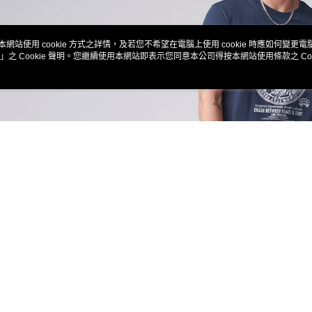
款買賣價
先享後付
每筆NT$6
2.基於同
※ 交易是
資料（包
是否繳費成
付款後萊
用，由本
付客戶支
本網站使用 cookie 方式之詳情，及若您不希望在電腦上使用 cookie 時應如何變更電腦的
每筆NT$6
3.完整用
」之 Cookie 聲明。您繼續使用本網站即表示您同意本公司得按本網站使用條款之 Coo
【注意事
7-11取貨
１．透過由
交易，需
每筆NT$8
求債權轉
２．關於
付款後7-1
https://aft
每筆NT$8
３．未成
「AFTE
宅配
任。
４．使用「
每筆NT$1
即時審查
結果請求
海外配送
５．嚴禁
形，恩沛
動。