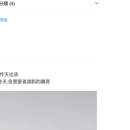
y
類 (4)
地藏小王
tops 上衣
客服
分期
男裝
short tops 短T
E】限時$388起
◆ 獨家支線$388起》2件再88折
你分期使用說明】
享後付
由台灣大哥大提供，台灣大哥大用戶可立即使用無須另外申請。
E】限時$388起
男款上衣
式選擇「大哥付你分期」，訂單成立後會自動跳轉到大哥付的交易
證手機門號後，選擇欲分期的期數、繳款截止日，確認付款後即
FTEE先享後付」】
。
先享後付是「在收到商品之後才付款」的支付方式。 讓您購物簡單
准額度、可分期數及費用金額請依後續交易確認頁面所載為準。
心！
立30分鐘內，如未前往確認交易或遇審核未通過，訂單將自動取
：不需註冊會員、不需綁卡、不需儲值。
「轉專審核」未通過狀況，表示未達大哥付你分期系統評分，恕
3工作天出貨
：只要手機號碼，簡訊認證，即可結帳。
評估內容。
：先確認商品／服務後，再付款。
工作天,急需要者請斟酌購買
式說明】
付款
項不併入電信帳單，「大哥付你分期」於每月結算日後寄送繳費提
EE先享後付」結帳流程】
0，滿NT$888(含以上)免運費
方式選擇「AFTEE先享後付」後，將跳轉至「AFTEE先享後
訊連結打開帳單後，可選擇「超商條碼／台灣大直營門市／銀行轉
頁面，進行簡訊認證並確認金額後，即可完成結帳。
付／iPASS MONEY」等通路繳費。
家取貨
成立數日內，您將收到繳費通知簡訊。
費通知簡訊後14天內，點擊此簡訊中的連結，可透過四大超商
0，滿NT$888(含以上)免運費
項】
網路銀行／等多元方式進行付款，方視為交易完成。
係由「台灣大哥大股份有限公司」（以下簡稱本公司）所提供，讓
：結帳手續完成當下不需立刻繳費，但若您需要取消訂單，請聯
貨付款
易時，得透過本服務購買商品或服務，並由商店將買賣／分期付
的店家。未經商家同意取消之訂單仍視為有效，需透過AFTEE