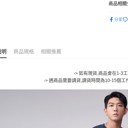
Google Pa
商品相關分
全盈+PAY
∎ JIZO 
分享
大哥付你
∎ MENS 
相關說明
🔥【SAL
【大哥付
AFTEE先
1.本服務
🔥【SAL
2.付款方
相關說明
說明
商品規格
相關推薦
流程，驗
【關於「A
ATM付款
完成交易
AFTEE
3.實際核
便利好安
4.訂單成
１．簡單
消。如遇
-> 如有現貨,商品會在1-
２．便利
運送方式
無法說明
３．安心
-> 遇商品需要調貨,調貨時間為10-15個
【繳款方
全家取貨
1.分期款
【「AFT
醒簡訊。
每筆NT$8
１．於結帳
2.透過簡
付」結帳
帳／街口支
付款後全
２．訂單
３．收到繳
每筆NT$8
【注意事
／ATM／
1.本服務
※ 請注意
萊爾富取
用戶於交
絡購買商品