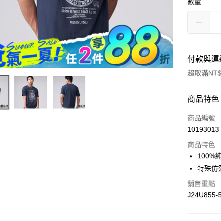
數量
付款與運
超取滿NT$
付款方式
商品特色
信用卡一
商品編號
10193013
超商取貨
商品特色
LINE Pay
100
特殊仿
Apple Pay
銷售重點
街口支付
J24U855-
悠遊付