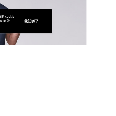
金債權讓與本公司後，依約使用本公司帳單繳交帳款。
繳納相關費用。
0，滿NT$3,000(含以上)免運費
意付款使用「大哥付你分期」之契約關係目的，商店將以您的個人
否成功請以「AFTEE先享後付 」之結帳頁面顯示為準，若有關於
含姓名、電話或地址）提供予台灣大哥大進項蒐集、處理及利
功／繳費後需取消欲退款等相關疑問，請聯繫「AFTEE先享後
爾富取貨
公司與您本人進行分期帳單所需資料之確認、核對及更正。
援中心」
https://netprotections.freshdesk.com/support/home
 cookie
0，滿NT$3,000(含以上)免運費
戶服務條款，請詳閱以下連結：
https://oppay.tw/userRule
kie 聲明
我知道了
項】
付款
恩沛科技股份有限公司提供之「AFTEE先享後付」服務完成之
依本服務之必要範圍內提供個人資料，並將交易相關給付款項請
0，滿NT$3,000(含以上)免運費
讓予恩沛科技股份有限公司。
個人資料處理事宜，請瀏覽以下網址：
1取貨
ee.tw/terms/#terms3
0，滿NT$3,000(含以上)免運費
年的使用者請事先徵得法定代理人或監護人之同意方可使用
E先享後付」，若未經同意申辦者引起之損失，本公司不負相關責
AFTEE先享後付」時，將依據個別帳號之用戶狀況，依本公司
00，滿NT$3,000(含以上)免運費
核予不同之上限額度；若仍有額度不足之情形，本公司將視審查
用戶進行身份認證。
查看運費
一人註冊多個帳號或使用他人資訊註冊。若發現惡意使用之情
科技股份有限公司將有權停止該用戶之使用額度並採取法律行