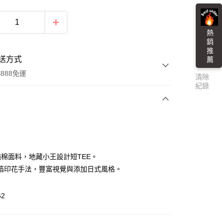
熱 銷 推 薦
送方式
888免運
清除
紀錄
次付款
付款
%純棉面料，地藏小王設計短TEE。
箔印花手法，豐富視覺與添加日式風格。
52