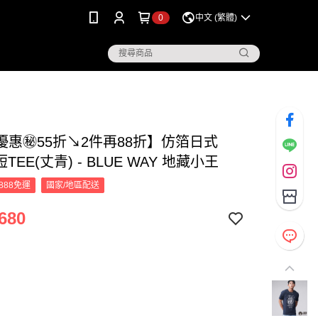
0
中文 (繁體)
優惠㊙55折↘2件再88折】仿箔日式
TEE(丈青) - BLUE WAY 地藏小王
888免運
國家/地區配送
680