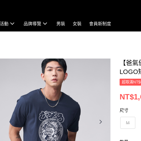
活動
品牌導覽
男裝
女裝
會員新制度
【爸氣
LOGO短
超取滿NT$
NT$1,
尺寸
M