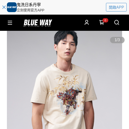
鬼洗日系丹寧
開啟APP
立刻使用官方APP
0
1
/
3