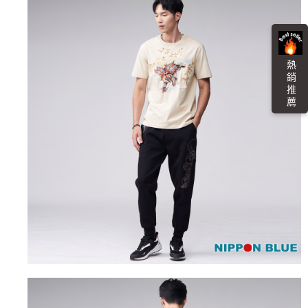
宅配
「AFTEE先享後付」，若未經同意申辦者引起之損失，本公司不負相關責
任。
每筆NT$100，滿NT$3,000(含以上)免運費
４．使用「AFTEE先享後付」時，將依據個別帳號之用戶狀況，依本公司即
時審查核予不同之上限額度；若仍有額度不足之情形，本公司將視審查結果
海外配送
查看運費
請求用戶進行身份認證。
熱 銷 推 薦
５．嚴禁一人註冊多個帳號或使用他人資訊註冊。若發現惡意使用之情形，
恩沛科技股份有限公司將有權停止該用戶之使用額度並採取法律行動。