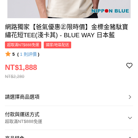
網路獨家【爸氣優惠㊣限時價】金標金豬駄寶
繡花短TEE(淺卡其) - BLUE WAY 日本藍
超取滿NT$888免運
國家/地區配送
5
(
1
則評價
)
NT$1,888
NT$2,280
請選擇商品選項
付款與運送方式
超取滿NT$888免運
付款方式