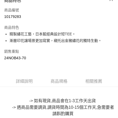
商品特色
信用卡一次付款
商品編號
超商取貨付款
10179283
LINE Pay
商品特色
Apple Pay
精製繡花工藝，日本藍經典設計短TEE。
漸層印花讓場景更加寫實，襯托出金豬繡花的獨特生動。
街口支付
銷售重點
悠遊付
24NOB43-70
Google Pay
全盈+PAY
詳細說明
商品規格
相關推薦
大哥付你分期
相關說明
【大哥付你分期使用說明】
AFTEE先享後付
1.本服務由台灣大哥大提供，台灣大哥大用戶可立即使用無須另外申請。
-> 如有現貨,商品會在1-3工作天出貨
2.付款方式選擇「大哥付你分期」，訂單成立後會自動跳轉到大哥付的交易
相關說明
-> 遇商品需要調貨,調貨時間為10-15個工作天,急需要者
流程，驗證手機門號後，選擇欲分期的期數、繳款截止日，確認付款後即完
【關於「AFTEE先享後付」】
成交易。
請斟酌
購買
ATM付款
AFTEE先享後付是「在收到商品之後才付款」的支付方式。 讓您購物簡單
3.實際核准額度、可分期數及費用金額請依後續交易確認頁面所載為準。