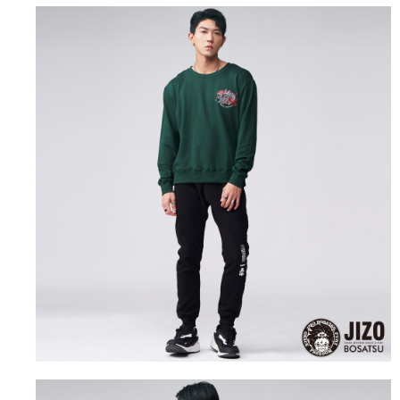
運送方式
消。如遇「轉專審核」未通過狀況，表示未達大哥付你分期系統評分，恕無
２．便利：只要手機號碼，簡訊認證，即可結帳。
法說明評估內容。
３．安心：先確認商品／服務後，再付款。
全家取貨付款
【繳款方式說明】
1.分期款項不併入電信帳單，「大哥付你分期」於每月結算日後寄送繳費提
每筆NT$80，滿NT$888(含以上)免運費
【「AFTEE先享後付」結帳流程】
醒簡訊。
１．於結帳方式選擇「AFTEE先享後付」後，將跳轉至「AFTEE先享後付」
2.透過簡訊連結打開帳單後，可選擇「超商條碼／台灣大直營門市／銀行轉
付款後全家取貨
結帳頁面，進行簡訊認證並確認金額後，即可完成結帳。
帳／街口支付／iPASS MONEY」等通路繳費。
２．訂單成立數日內，您將收到繳費通知簡訊。
每筆NT$80，滿NT$888(含以上)免運費
３．收到繳費通知簡訊後14天內，點擊此簡訊中的連結，可透過四大超商／
【注意事項】
ATM／網路銀行／等多元方式進行付款，方視為交易完成。
萊爾富取貨付款
1.本服務係由「台灣大哥大股份有限公司」（以下簡稱本公司）所提供，讓
※ 請注意：結帳手續完成當下不需立刻繳費，但若您需要取消訂單，請聯絡
用戶於交易時，得透過本服務購買商品或服務，並由商店將買賣／分期付款
每筆NT$60，滿NT$3,000(含以上)免運費
購買商品的店家。未經商家同意取消之訂單仍視為有效，需透過AFTEE先享
買賣價金債權讓與本公司後，依約使用本公司帳單繳交帳款。
後付繳納相關費用。
2.基於同意付款使用「大哥付你分期」之契約關係目的，商店將以您的個人
付款後萊爾富取貨
※ 交易是否成功請以「AFTEE先享後付 」之結帳頁面顯示為準，若有關於
資料（包含姓名、電話或地址）提供予台灣大哥大進項蒐集、處理及利用，
是否繳費成功／繳費後需取消欲退款等相關疑問，請聯繫「AFTEE先享後付
每筆NT$60，滿NT$3,000(含以上)免運費
由本公司與您本人進行分期帳單所需資料之確認、核對及更正。
客戶支援中心」
https://netprotections.freshdesk.com/support/home
3.完整用戶服務條款，請詳閱以下連結：
https://oppay.tw/userRule
7-11取貨付款
【注意事項】
１．透過由恩沛科技股份有限公司提供之「AFTEE先享後付」服務完成之交
每筆NT$80，滿NT$3,000(含以上)免運費
易，需依本服務之必要範圍內提供個人資料，並將交易相關給付款項請求債
權轉讓予恩沛科技股份有限公司。
付款後7-11取貨
２．關於個人資料處理事宜，請瀏覽以下網址：
每筆NT$80，滿NT$3,000(含以上)免運費
https://aftee.tw/terms/#terms3
３．未成年的使用者請事先徵得法定代理人或監護人之同意方可使用
宅配
「AFTEE先享後付」，若未經同意申辦者引起之損失，本公司不負相關責
任。
每筆NT$100，滿NT$3,000(含以上)免運費