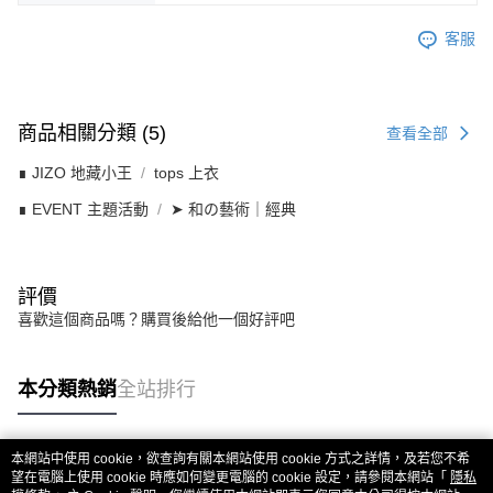
客服
商品相關分類 (5)
查看全部
∎ JIZO 地藏小王
tops 上衣
∎ EVENT 主題活動
➤ 和の藝術｜經典
評價
喜歡這個商品嗎？購買後給他一個好評吧
本分類熱銷
全站排行
本網站中使用 cookie，欲查詢有關本網站使用 cookie 方式之詳情，及若您不希
熱門標籤
望在電腦上使用 cookie 時應如何變更電腦的 cookie 設定，請參閱本網站「
隱私