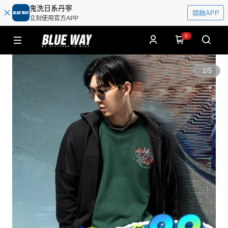
鬼洗日系丹寧
開啟APP
立刻使用官方APP
0
1
/
5