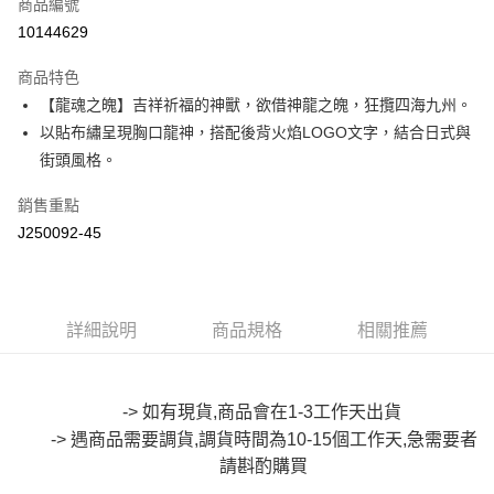
商品編號
超商取貨付款
10144629
LINE Pay
商品特色
Apple Pay
【龍魂之魄】吉祥祈福的神獸，欲借神龍之魄，狂攬四海九州。
以貼布繡呈現胸口龍神，搭配後背火焰LOGO文字，結合日式與
街口支付
街頭風格。
悠遊付
銷售重點
Google Pay
J250092-45
全盈+PAY
大哥付你分期
詳細說明
商品規格
相關推薦
相關說明
【大哥付你分期使用說明】
AFTEE先享後付
1.本服務由台灣大哥大提供，台灣大哥大用戶可立即使用無須另外申請。
2.付款方式選擇「大哥付你分期」，訂單成立後會自動跳轉到大哥付的交易
相關說明
-> 如有現貨,商品會在1-3工作天出貨
流程，驗證手機門號後，選擇欲分期的期數、繳款截止日，確認付款後即完
【關於「AFTEE先享後付」】
成交易。
-> 遇商品需要調貨,調貨時間為10-15個工作天,急需要者
ATM付款
AFTEE先享後付是「在收到商品之後才付款」的支付方式。 讓您購物簡單
3.實際核准額度、可分期數及費用金額請依後續交易確認頁面所載為準。
便利好安心！
請斟酌購買
4.訂單成立30分鐘內，如未前往確認交易或遇審核未通過，訂單將自動取
１．簡單：不需註冊會員、不需綁卡、不需儲值。