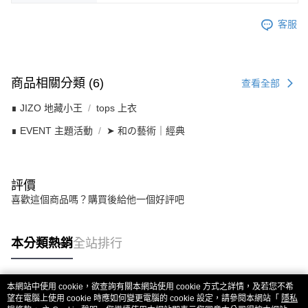
客服
商品相關分類 (6)
查看全部
∎ JIZO 地藏小王
tops 上衣
∎ EVENT 主題活動
➤ 和の藝術｜經典
評價
喜歡這個商品嗎？購買後給他一個好評吧
本分類熱銷
全站排行
本網站中使用 cookie，欲查詢有關本網站使用 cookie 方式之詳情，及若您不希
熱門標籤
望在電腦上使用 cookie 時應如何變更電腦的 cookie 設定，請參閱本網站「
隱私