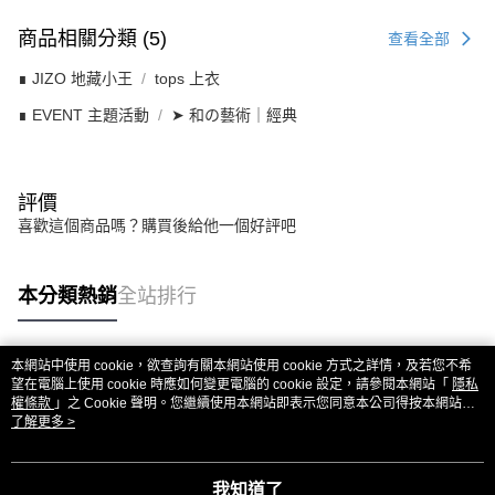
商品相關分類 (5)
查看全部
∎ JIZO 地藏小王
tops 上衣
∎ EVENT 主題活動
➤ 和の藝術｜經典
評價
喜歡這個商品嗎？購買後給他一個好評吧
本分類熱銷
全站排行
本網站中使用 cookie，欲查詢有關本網站使用 cookie 方式之詳情，及若您不希
熱門標籤
望在電腦上使用 cookie 時應如何變更電腦的 cookie 設定，請參閱本網站「
隱私
權條款
」之 Cookie 聲明。您繼續使用本網站即表示您同意本公司得按本網站使
用條款之 Cookie 聲明使用 cookie。
了解更多 >
我知道了