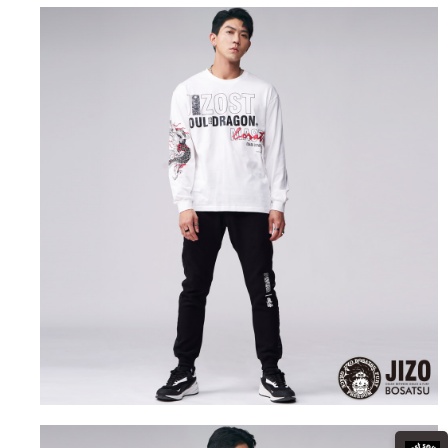
運送方式
消。如遇「轉專審核」未通過狀況，表示未達大哥付你分期系統評分，恕無
２．便利：只要手機號碼，簡訊認證，即可結帳。
法說明評估內容。
３．安心：先確認商品／服務後，再付款。
全家取貨付款
【繳款方式說明】
1.分期款項不併入電信帳單，「大哥付你分期」於每月結算日後寄送繳費提
每筆NT$80，滿NT$888(含以上)免運費
【「AFTEE先享後付」結帳流程】
醒簡訊。
１．於結帳方式選擇「AFTEE先享後付」後，將跳轉至「AFTEE先享後付」
2.透過簡訊連結打開帳單後，可選擇「超商條碼／台灣大直營門市／銀行轉
付款後全家取貨
結帳頁面，進行簡訊認證並確認金額後，即可完成結帳。
帳／街口支付／iPASS MONEY」等通路繳費。
２．訂單成立數日內，您將收到繳費通知簡訊。
每筆NT$80，滿NT$888(含以上)免運費
３．收到繳費通知簡訊後14天內，點擊此簡訊中的連結，可透過四大超商／
【注意事項】
ATM／網路銀行／等多元方式進行付款，方視為交易完成。
萊爾富取貨付款
1.本服務係由「台灣大哥大股份有限公司」（以下簡稱本公司）所提供，讓
※ 請注意：結帳手續完成當下不需立刻繳費，但若您需要取消訂單，請聯絡
用戶於交易時，得透過本服務購買商品或服務，並由商店將買賣／分期付款
每筆NT$60，滿NT$3,000(含以上)免運費
購買商品的店家。未經商家同意取消之訂單仍視為有效，需透過AFTEE先享
買賣價金債權讓與本公司後，依約使用本公司帳單繳交帳款。
後付繳納相關費用。
2.基於同意付款使用「大哥付你分期」之契約關係目的，商店將以您的個人
付款後萊爾富取貨
※ 交易是否成功請以「AFTEE先享後付 」之結帳頁面顯示為準，若有關於
資料（包含姓名、電話或地址）提供予台灣大哥大進項蒐集、處理及利用，
是否繳費成功／繳費後需取消欲退款等相關疑問，請聯繫「AFTEE先享後付
每筆NT$60，滿NT$3,000(含以上)免運費
由本公司與您本人進行分期帳單所需資料之確認、核對及更正。
客戶支援中心」
https://netprotections.freshdesk.com/support/home
3.完整用戶服務條款，請詳閱以下連結：
https://oppay.tw/userRule
7-11取貨付款
【注意事項】
１．透過由恩沛科技股份有限公司提供之「AFTEE先享後付」服務完成之交
每筆NT$80，滿NT$3,000(含以上)免運費
易，需依本服務之必要範圍內提供個人資料，並將交易相關給付款項請求債
權轉讓予恩沛科技股份有限公司。
付款後7-11取貨
２．關於個人資料處理事宜，請瀏覽以下網址：
每筆NT$80，滿NT$3,000(含以上)免運費
https://aftee.tw/terms/#terms3
３．未成年的使用者請事先徵得法定代理人或監護人之同意方可使用
宅配
「AFTEE先享後付」，若未經同意申辦者引起之損失，本公司不負相關責
任。
每筆NT$100，滿NT$3,000(含以上)免運費