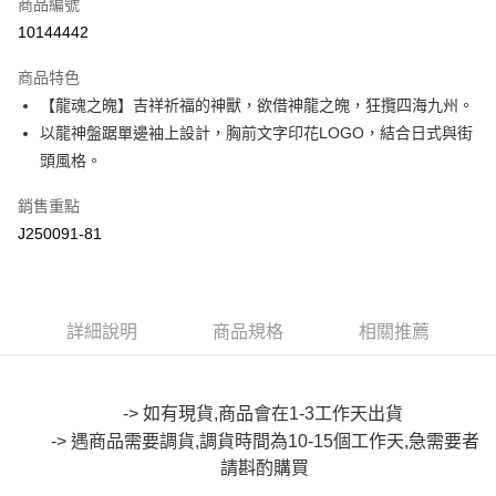
商品編號
超商取貨付款
10144442
LINE Pay
商品特色
Apple Pay
【龍魂之魄】吉祥祈福的神獸，欲借神龍之魄，狂攬四海九州。
以龍神盤踞單邊袖上設計，胸前文字印花LOGO，結合日式與街
街口支付
頭風格。
悠遊付
銷售重點
Google Pay
J250091-81
全盈+PAY
大哥付你分期
詳細說明
商品規格
相關推薦
相關說明
【大哥付你分期使用說明】
AFTEE先享後付
1.本服務由台灣大哥大提供，台灣大哥大用戶可立即使用無須另外申請。
2.付款方式選擇「大哥付你分期」，訂單成立後會自動跳轉到大哥付的交易
相關說明
-> 如有現貨,商品會在1-3工作天出貨
流程，驗證手機門號後，選擇欲分期的期數、繳款截止日，確認付款後即完
【關於「AFTEE先享後付」】
成交易。
-> 遇商品需要調貨,調貨時間為10-15個工作天,急需要者
ATM付款
AFTEE先享後付是「在收到商品之後才付款」的支付方式。 讓您購物簡單
3.實際核准額度、可分期數及費用金額請依後續交易確認頁面所載為準。
便利好安心！
請斟酌購買
4.訂單成立30分鐘內，如未前往確認交易或遇審核未通過，訂單將自動取
１．簡單：不需註冊會員、不需綁卡、不需儲值。