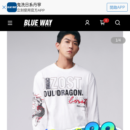
鬼洗日系丹寧
開啟APP
立刻使用官方APP
0
1
/
4