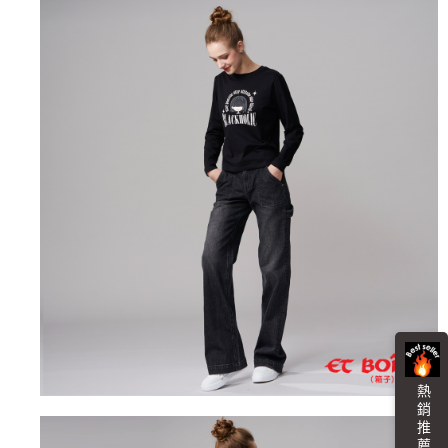
３．未成年的使用者請事先徵得法定代理人或監護人之同意方可使用
宅配
「AFTEE先享後付」，若未經同意申辦者引起之損失，本公司不負相關責
任。
每筆NT$100，滿NT$3,000(含以上)免運費
４．使用「AFTEE先享後付」時，將依據個別帳號之用戶狀況，依本公司即
時審查核予不同之上限額度；若仍有額度不足之情形，本公司將視審查結果
海外配送
查看運費
請求用戶進行身份認證。
５．嚴禁一人註冊多個帳號或使用他人資訊註冊。若發現惡意使用之情形，
恩沛科技股份有限公司將有權停止該用戶之使用額度並採取法律行動。
熱 銷 推 薦