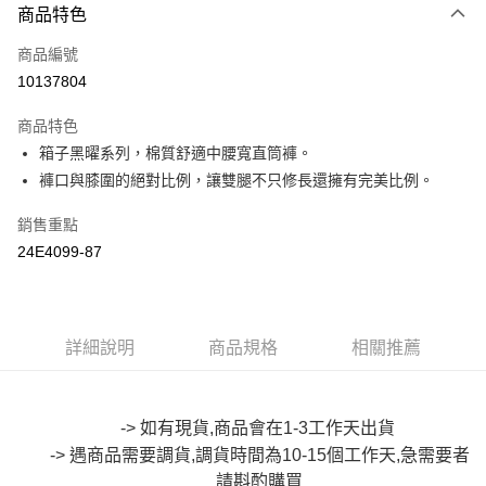
商品特色
信用卡一次付款
商品編號
超商取貨付款
10137804
LINE Pay
商品特色
Apple Pay
箱子黑曜系列，棉質舒適中腰寬直筒褲。
褲口與膝圍的絕對比例，讓雙腿不只修長還擁有完美比例。
街口支付
銷售重點
悠遊付
24E4099-87
Google Pay
全盈+PAY
詳細說明
商品規格
相關推薦
大哥付你分期
相關說明
【大哥付你分期使用說明】
AFTEE先享後付
1.本服務由台灣大哥大提供，台灣大哥大用戶可立即使用無須另外申請。
-> 如有現貨,商品會在1-3工作天出貨
2.付款方式選擇「大哥付你分期」，訂單成立後會自動跳轉到大哥付的交易
相關說明
-> 遇商品需要調貨,調貨時間為10-15個工作天,急需要者
流程，驗證手機門號後，選擇欲分期的期數、繳款截止日，確認付款後即完
【關於「AFTEE先享後付」】
成交易。
請斟酌
購買
ATM付款