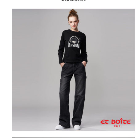
AFTEE先享後付是「在收到商品之後才付款」的支付方式。 讓您購物簡單
3.實際核准額度、可分期數及費用金額請依後續交易確認頁面所載為準。
便利好安心！
4.訂單成立30分鐘內，如未前往確認交易或遇審核未通過，訂單將自動取
１．簡單：不需註冊會員、不需綁卡、不需儲值。
運送方式
消。如遇「轉專審核」未通過狀況，表示未達大哥付你分期系統評分，恕無
２．便利：只要手機號碼，簡訊認證，即可結帳。
法說明評估內容。
３．安心：先確認商品／服務後，再付款。
全家取貨付款
【繳款方式說明】
1.分期款項不併入電信帳單，「大哥付你分期」於每月結算日後寄送繳費提
每筆NT$80，滿NT$888(含以上)免運費
【「AFTEE先享後付」結帳流程】
醒簡訊。
１．於結帳方式選擇「AFTEE先享後付」後，將跳轉至「AFTEE先享後付」
2.透過簡訊連結打開帳單後，可選擇「超商條碼／台灣大直營門市／銀行轉
付款後全家取貨
結帳頁面，進行簡訊認證並確認金額後，即可完成結帳。
帳／街口支付／iPASS MONEY」等通路繳費。
２．訂單成立數日內，您將收到繳費通知簡訊。
每筆NT$80，滿NT$888(含以上)免運費
３．收到繳費通知簡訊後14天內，點擊此簡訊中的連結，可透過四大超商／
【注意事項】
ATM／網路銀行／等多元方式進行付款，方視為交易完成。
萊爾富取貨付款
1.本服務係由「台灣大哥大股份有限公司」（以下簡稱本公司）所提供，讓
※ 請注意：結帳手續完成當下不需立刻繳費，但若您需要取消訂單，請聯絡
用戶於交易時，得透過本服務購買商品或服務，並由商店將買賣／分期付款
每筆NT$60，滿NT$3,000(含以上)免運費
購買商品的店家。未經商家同意取消之訂單仍視為有效，需透過AFTEE先享
買賣價金債權讓與本公司後，依約使用本公司帳單繳交帳款。
後付繳納相關費用。
2.基於同意付款使用「大哥付你分期」之契約關係目的，商店將以您的個人
付款後萊爾富取貨
※ 交易是否成功請以「AFTEE先享後付 」之結帳頁面顯示為準，若有關於
資料（包含姓名、電話或地址）提供予台灣大哥大進項蒐集、處理及利用，
是否繳費成功／繳費後需取消欲退款等相關疑問，請聯繫「AFTEE先享後付
每筆NT$60，滿NT$3,000(含以上)免運費
由本公司與您本人進行分期帳單所需資料之確認、核對及更正。
客戶支援中心」
https://netprotections.freshdesk.com/support/home
3.完整用戶服務條款，請詳閱以下連結：
https://oppay.tw/userRule
7-11取貨付款
【注意事項】
１．透過由恩沛科技股份有限公司提供之「AFTEE先享後付」服務完成之交
每筆NT$80，滿NT$3,000(含以上)免運費
易，需依本服務之必要範圍內提供個人資料，並將交易相關給付款項請求債
權轉讓予恩沛科技股份有限公司。
付款後7-11取貨
２．關於個人資料處理事宜，請瀏覽以下網址：
每筆NT$80，滿NT$3,000(含以上)免運費
https://aftee.tw/terms/#terms3