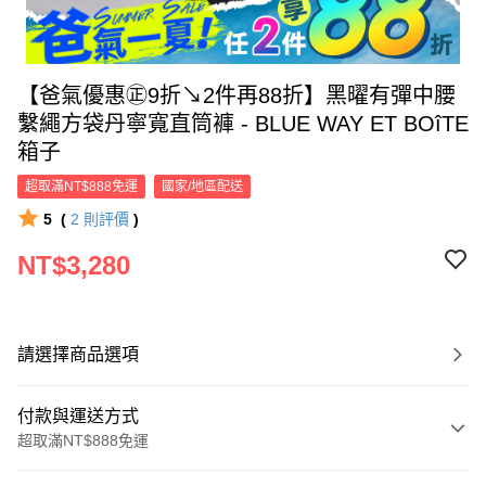
【爸氣優惠㊣9折↘2件再88折】黑曜有彈中腰
繫繩方袋丹寧寬直筒褲 - BLUE WAY ET BOîTE
箱子
超取滿NT$888免運
國家/地區配送
5
(
2
則評價
)
NT$3,280
請選擇商品選項
付款與運送方式
超取滿NT$888免運
付款方式