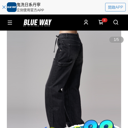
鬼洗日系丹寧
開啟APP
立刻使用官方APP
0
1
/
5