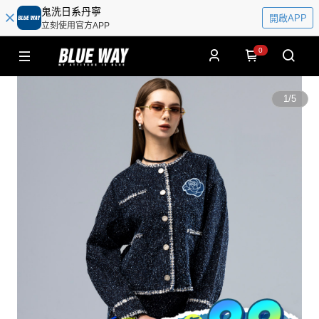
鬼洗日系丹寧
開啟APP
立刻使用官方APP
0
1
/
5