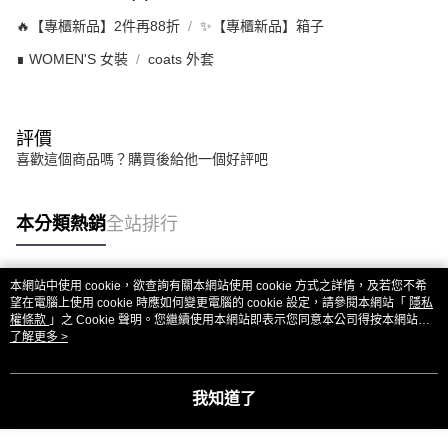
🔥【專櫃新品】2件再88折
✨【專櫃新品】箱子
∎ WOMEN'S 女裝
coats 外套
評價
喜歡這個商品嗎？購買後給他一個好評吧
本分類熱銷
全站排行
本網站中使用 cookie，欲查詢有關本網站使用 cookie 方式之詳情，及若您不希
熱門標籤
望在電腦上使用 cookie 時應如何變更電腦的 cookie 設定，請參閱本網站「
隱私
權條款
」之 Cookie 聲明。您繼續使用本網站即表示您同意本公司得按本網站使
用條款之 Cookie 聲明使用 cookie。
了解更多 >
我知道了