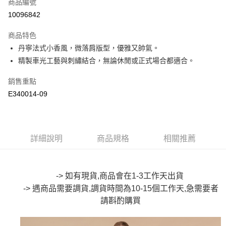
商品編號
超商取貨付款
10096842
LINE Pay
商品特色
Apple Pay
丹寧法式小香風，微落肩版型，優雅又帥氣。
精製車光工藝與刺繡結合，無論休閒或正式場合都適合。
街口支付
銷售重點
悠遊付
E340014-09
Google Pay
全盈+PAY
詳細說明
商品規格
相關推薦
大哥付你分期
相關說明
【大哥付你分期使用說明】
AFTEE先享後付
1.本服務由台灣大哥大提供，台灣大哥大用戶可立即使用無須另外申請。
-> 如有現貨,商品會在1-3工作天出貨
2.付款方式選擇「大哥付你分期」，訂單成立後會自動跳轉到大哥付的交易
相關說明
-> 遇商品需要調貨,調貨時間為10-15個工作天,急需要者
流程，驗證手機門號後，選擇欲分期的期數、繳款截止日，確認付款後即完
【關於「AFTEE先享後付」】
成交易。
請斟酌
購買
ATM付款
AFTEE先享後付是「在收到商品之後才付款」的支付方式。 讓您購物簡單
3.實際核准額度、可分期數及費用金額請依後續交易確認頁面所載為準。
便利好安心！
4.訂單成立30分鐘內，如未前往確認交易或遇審核未通過，訂單將自動取
１．簡單：不需註冊會員、不需綁卡、不需儲值。