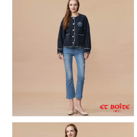
運送方式
消。如遇「轉專審核」未通過狀況，表示未達大哥付你分期系統評分，恕無
２．便利：只要手機號碼，簡訊認證，即可結帳。
法說明評估內容。
３．安心：先確認商品／服務後，再付款。
全家取貨付款
【繳款方式說明】
1.分期款項不併入電信帳單，「大哥付你分期」於每月結算日後寄送繳費提
每筆NT$80，滿NT$888(含以上)免運費
【「AFTEE先享後付」結帳流程】
醒簡訊。
１．於結帳方式選擇「AFTEE先享後付」後，將跳轉至「AFTEE先享後付」
2.透過簡訊連結打開帳單後，可選擇「超商條碼／台灣大直營門市／銀行轉
付款後全家取貨
結帳頁面，進行簡訊認證並確認金額後，即可完成結帳。
帳／街口支付／iPASS MONEY」等通路繳費。
２．訂單成立數日內，您將收到繳費通知簡訊。
每筆NT$80，滿NT$888(含以上)免運費
３．收到繳費通知簡訊後14天內，點擊此簡訊中的連結，可透過四大超商／
【注意事項】
ATM／網路銀行／等多元方式進行付款，方視為交易完成。
萊爾富取貨付款
1.本服務係由「台灣大哥大股份有限公司」（以下簡稱本公司）所提供，讓
※ 請注意：結帳手續完成當下不需立刻繳費，但若您需要取消訂單，請聯絡
用戶於交易時，得透過本服務購買商品或服務，並由商店將買賣／分期付款
每筆NT$60，滿NT$3,000(含以上)免運費
購買商品的店家。未經商家同意取消之訂單仍視為有效，需透過AFTEE先享
買賣價金債權讓與本公司後，依約使用本公司帳單繳交帳款。
後付繳納相關費用。
2.基於同意付款使用「大哥付你分期」之契約關係目的，商店將以您的個人
付款後萊爾富取貨
※ 交易是否成功請以「AFTEE先享後付 」之結帳頁面顯示為準，若有關於
資料（包含姓名、電話或地址）提供予台灣大哥大進項蒐集、處理及利用，
是否繳費成功／繳費後需取消欲退款等相關疑問，請聯繫「AFTEE先享後付
每筆NT$60，滿NT$3,000(含以上)免運費
由本公司與您本人進行分期帳單所需資料之確認、核對及更正。
客戶支援中心」
https://netprotections.freshdesk.com/support/home
3.完整用戶服務條款，請詳閱以下連結：
https://oppay.tw/userRule
7-11取貨付款
【注意事項】
１．透過由恩沛科技股份有限公司提供之「AFTEE先享後付」服務完成之交
每筆NT$80，滿NT$3,000(含以上)免運費
易，需依本服務之必要範圍內提供個人資料，並將交易相關給付款項請求債
權轉讓予恩沛科技股份有限公司。
付款後7-11取貨
２．關於個人資料處理事宜，請瀏覽以下網址：
每筆NT$80，滿NT$3,000(含以上)免運費
https://aftee.tw/terms/#terms3
３．未成年的使用者請事先徵得法定代理人或監護人之同意方可使用
宅配
「AFTEE先享後付」，若未經同意申辦者引起之損失，本公司不負相關責
任。
每筆NT$100，滿NT$3,000(含以上)免運費